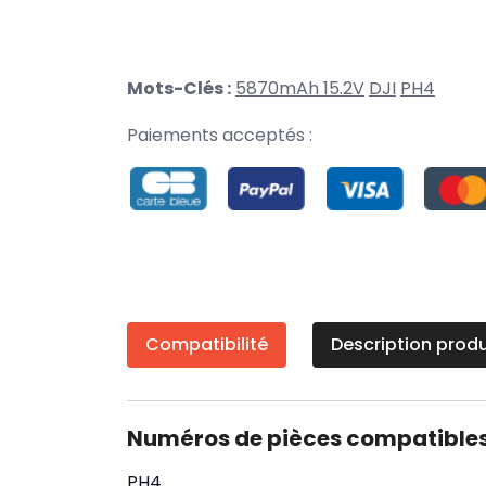
Mots-Clés :
5870mAh 15.2V
DJI
PH4
Paiements acceptés :
Compatibilité
Description produ
Numéros de pièces compatible
PH4