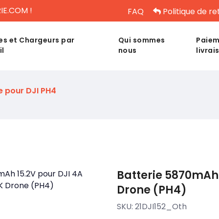
IE.COM !
FAQ
Politique de re
es et Chargeurs par
Qui sommes
Paiem
il
nous
livrai
e pour DJI PH4
Batterie 5870mAh 
Drone (PH4)
SKU:
21DJI152_Oth