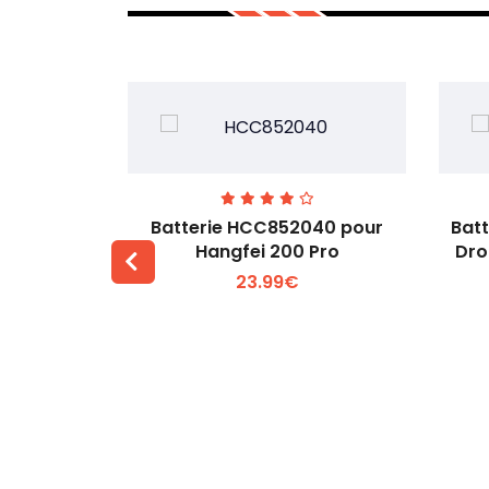
741-14.76
Batterie HCC852040 pour
Bat
, 4T, 4E
Hangfei 200 Pro
Dro
23.99€
 +
Voir plus +