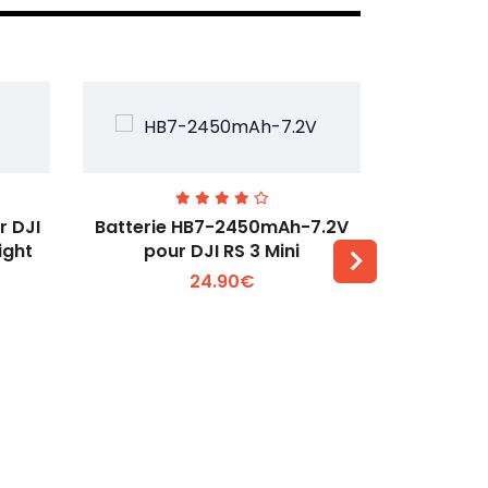
r DJI
Batterie HB7-2450mAh-7.2V
Batterie T
ight
pour DJI RS 3 Mini
350
24.90€
Voir plus +