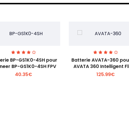
terie BP-GS1K0-4SH pour
Batterie AVATA-360 pou
neer BP-GS1K0-4SH FPV
AVATA 360 Intelligent Fl
40.35€
125.99€
Voir plus +
Voir plus +