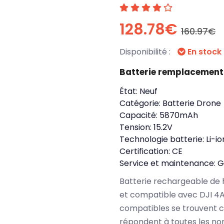
128.78€
160.97€
Disponibilité :
En stock
Batterie remplacement
État:
Neuf
Catégorie:
Batterie Drone
Capacité:
5870mAh
Tension:
15.2V
Technologie batterie:
Li-i
Certification:
CE
Service et maintenance:
G
Batterie rechargeable de 
et compatible avec DJI 4
compatibles se trouvent c
répondent à toutes les no