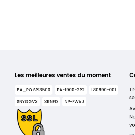
Les meilleures ventes du moment
C
Tr
BA_PO.SP13500
PA-1900-2P2
L80890-001
se
SNYGGV3
3RNFD
NP-FW50
s
Av
No
vo