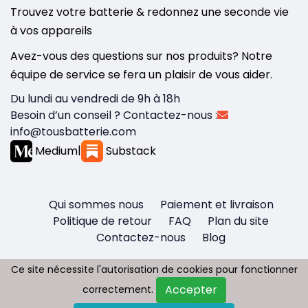
Trouvez votre batterie & redonnez une seconde vie
à vos appareils
Avez-vous des questions sur nos produits? Notre
équipe de service se fera un plaisir de vous aider.
Du lundi au vendredi de 9h à 18h
Besoin d’un conseil ? Contactez-nous :
info@tousbatterie.com
Medium
|
Substack
Qui sommes nous
Paiement et livraison
Politique de retour
FAQ
Plan du site
Contactez-nous
Blog
Ce site nécessite l'autorisation de cookies pour fonctionner
Ce site nécessite l'autorisation de cookies pour fonctionner
Accepter
Accepter
correctement.
correctement.
Copyright © 2026 - Tous droit réservés