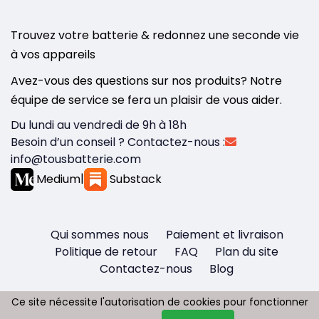
Trouvez votre batterie & redonnez une seconde vie
à vos appareils
Avez-vous des questions sur nos produits? Notre
équipe de service se fera un plaisir de vous aider.
Du lundi au vendredi de 9h à 18h
Besoin d’un conseil ? Contactez-nous :
info@tousbatterie.com
Medium
|
Substack
Qui sommes nous
Paiement et livraison
Politique de retour
FAQ
Plan du site
Contactez-nous
Blog
Ce site nécessite l'autorisation de cookies pour fonctionner
Ce site nécessite l'autorisation de cookies pour fonctionner