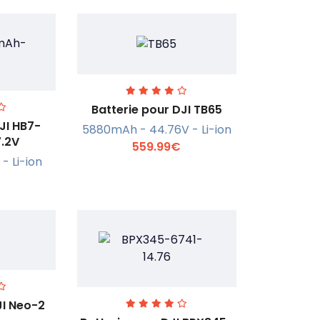
Batterie pour DJI TB65
JI HB7-
5880mAh - 44.76V - Li-ion
.2V
559.99€
En savoir +
r +
- Li-ion
JI Neo-2