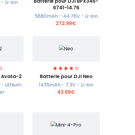
Batterie pour DJI BPX345-
- Li-ion
6741-14.76
r +
En savoir +
5880mAh - 44.76V - Li-ion
272.99€
I Avata-2
Batterie pour DJI Neo
- Lithium
1435mAh - 7.3V - Li-ion
er
43.99€
r +
En savoir +