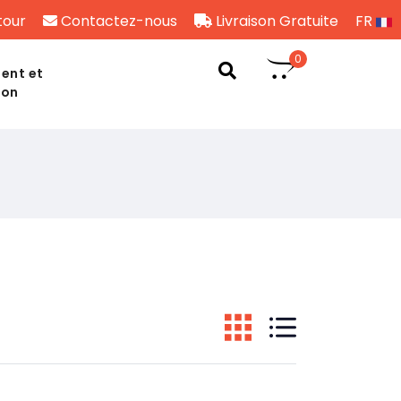
tour
Contactez-nous
Livraison Gratuite
FR
0
ent et
son