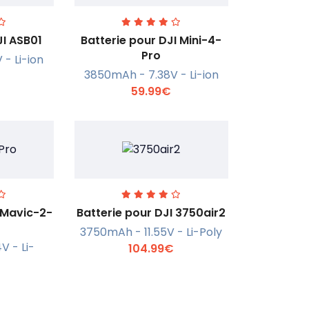
JI ASB01
Batterie pour DJI Mini-4-
Pro
- Li-ion
3850mAh - 7.38V - Li-ion
r +
En savoir +
59.99€
 Mavic-2-
Batterie pour DJI 3750air2
3750mAh - 11.55V - Li-Poly
V - Li-
104.99€
r +
En savoir +