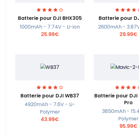
Batterie pour DJI BHX305
Batterie pour D
1000mAh - 7.74V - Li-ion
2600mAh - 3.87V 
25.99€
29.99€
En savoir +
En savoi
Batterie pour DJI WB37
Batterie pour DJI
Pro
4920mAh - 7.6V - Li-
3850mAh - 15.4
Polymer
En savoir +
En savoi
Polymer
43.99€
95.99€