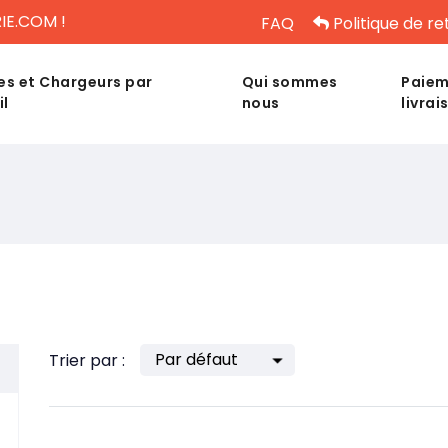
IE.COM !
FAQ
Politique de re
es et Chargeurs par
Qui sommes
Paiem
il
nous
livrai
Trier par :