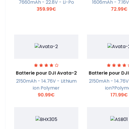
7660mAh - 22.8V - Li-Po
1606mAh - 7.16V 
359.99€
72.99€
En savoir +
En savoi
Batterie pour DJI Avata-2
Batterie pour DJ
2150mAh - 14.76V - Lithium
2150mAh - 14.76V 
ion Polymer
ion?Polym
En savoir +
En savoi
90.99€
171.99€