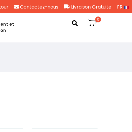
tour
Contactez-nous
Livraison Gratuite
FR
0
ent et
son