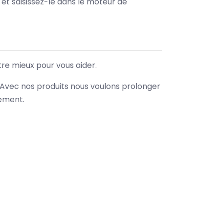
e et saisissez-le dans le moteur de
tre mieux pour vous aider.
. Avec nos produits nous voulons prolonger
nement.