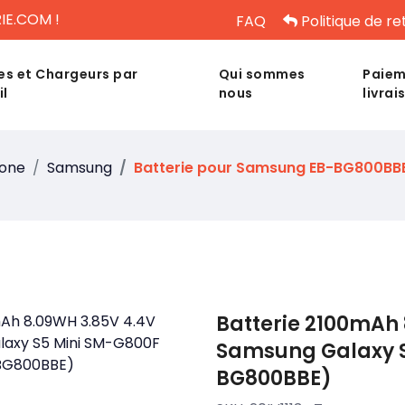
IE.COM !
FAQ
Politique de re
es et Chargeurs par
Qui sommes
Paiem
il
nous
livrai
hone
Samsung
Batterie pour Samsung EB-BG800BB
Batterie 2100mAh 
Samsung Galaxy S
BG800BBE)