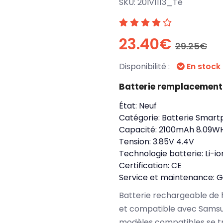
SKU:
20IV1113_Te
23.40€
29.25€
Disponibilité :
En stock
Batterie remplacemen
État:
Neuf
Catégorie:
Batterie Smart
Capacité:
2100mAh 8.09W
Tension:
3.85V 4.4V
Technologie batterie:
Li-io
Certification:
CE
Service et maintenance:
G
Batterie rechargeable de 
et compatible avec Samsu
modèles compatibles se t