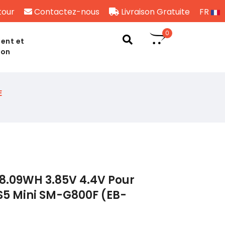
tour
Contactez-nous
Livraison Gratuite
FR
0
ent et
son
E
8.09WH 3.85V 4.4V Pour
5 Mini SM-G800F (EB-