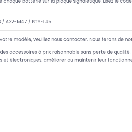
 de chaque batterie sur la plaque signalétique. Lisez le cod
 / A32-M47 / BTY-L45
 votre modèle, veuillez nous contacter. Nous ferons de no
des accessoires à prix raisonnable sans perte de qualité
es et électroniques, améliorer ou maintenir leur fonction