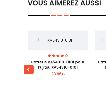
VOUS AIMEREZ AUSSI
7EGW pour
Batterie RA54310-0101 pour
Bat
D
Fujitsu RA54310-0101
23.96€
 +
Voir plus +