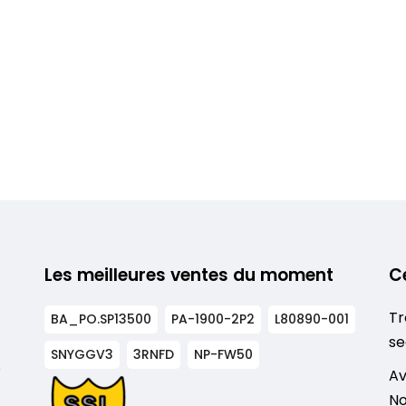
Les meilleures ventes du moment
C
Tr
BA_PO.SP13500
PA-1900-2P2
L80890-001
se
SNYGGV3
3RNFD
NP-FW50
s
Av
No