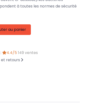
ndent à toutes les normes de sécurité
uter au panier
 :
4.4/5
149 ventes
n et retours