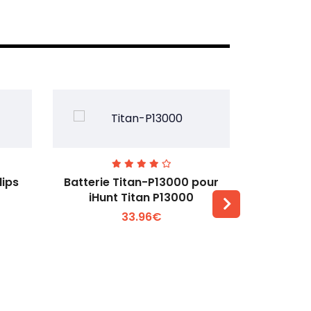
lips
Batterie Titan-P13000 pour
Batterie 
iHunt Titan P13000
33.96€
Voir plus +