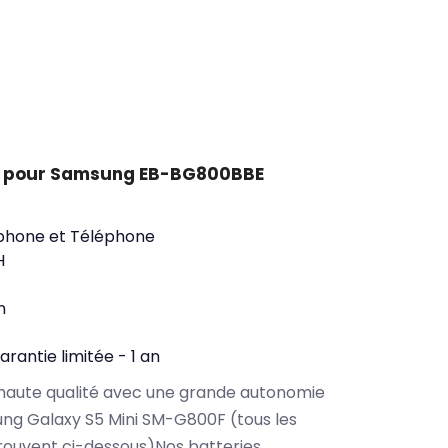
t pour Samsung EB-BG800BBE
phone et Téléphone
H
n
arantie limitée - 1 an
haute qualité avec une grande autonomie
ng Galaxy S5 Mini SM-G800F (tous les
rouvent ci-dessous)Nos batteries