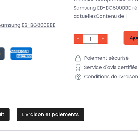
Samsung EB-BG800BBE répo
actuellesContenu de l
Samsung
EB-BG800BBE
Ajo
-
+
Paiement sécurisé
Service d'avis certifiés
Conditions de livraiso
it
Livraison et paiements