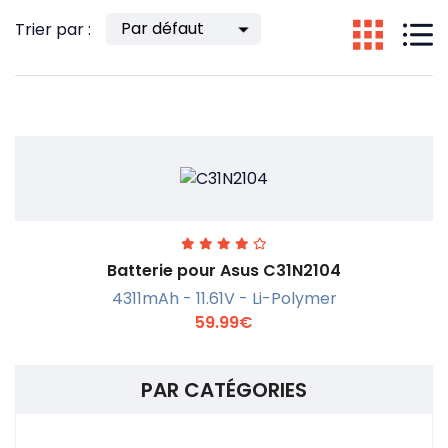
Trier par :
Batterie pour Asus C31N2104
4311mAh - 11.61V - Li-Polymer
59.99€
PAR CATÉGORIES
En savoir +