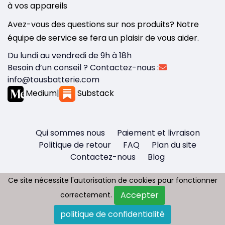
à vos appareils
Avez-vous des questions sur nos produits? Notre
équipe de service se fera un plaisir de vous aider.
Du lundi au vendredi de 9h à 18h
Besoin d’un conseil ? Contactez-nous :
info@tousbatterie.com
Medium
|
Substack
Qui sommes nous
Paiement et livraison
Politique de retour
FAQ
Plan du site
Contactez-nous
Blog
Ce site nécessite l'autorisation de cookies pour fonctionner
Ce site nécessite l'autorisation de cookies pour fonctionner
Accepter
Accepter
correctement.
correctement.
Copyright © 2026 - Tous droit réservés
politique de confidentialité
politique de confidentialité
Tousbatterie.com