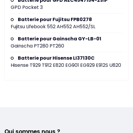
Batterie pour GPD AEC4547154-2S1P
GPD Pocket 3
Batterie pour Fujitsu FPB0278
Fujitsu Lifebook 552 AH552 AH552/SL
Batterie pour Gainscha GY-LB-01
Gainscha PT280 PT260
Batterie pour Hisense LI37130C
Hisense T929 T912 E820 EG901 EG929 E912S U820
Qui sommes nous ?