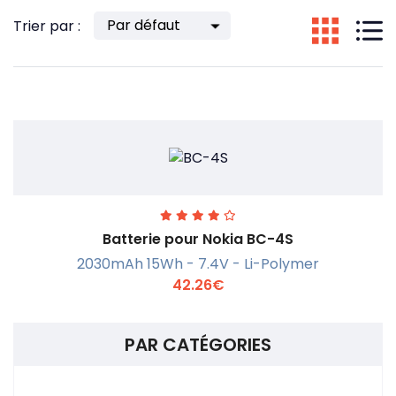
Trier par :
Batterie pour Nokia BC-4S
2030mAh 15Wh - 7.4V - Li-Polymer
42.26€
PAR CATÉGORIES
En savoir +