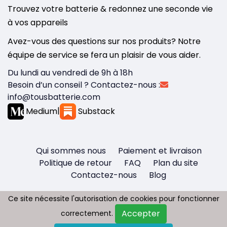
Trouvez votre batterie & redonnez une seconde vie
à vos appareils
Avez-vous des questions sur nos produits? Notre
équipe de service se fera un plaisir de vous aider.
Du lundi au vendredi de 9h à 18h
Besoin d’un conseil ? Contactez-nous :
info@tousbatterie.com
Medium
|
Substack
Qui sommes nous
Paiement et livraison
Politique de retour
FAQ
Plan du site
Contactez-nous
Blog
Ce site nécessite l'autorisation de cookies pour fonctionner
Ce site nécessite l'autorisation de cookies pour fonctionner
Accepter
Accepter
correctement.
correctement.
Copyright © 2026 - Tous droit réservés