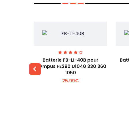
00 pour
Batterie FB-LI-40B pour
Bat
60Li
Olympus FE280 U1040 330 360
1050
 +
Voir plus +
25.99€