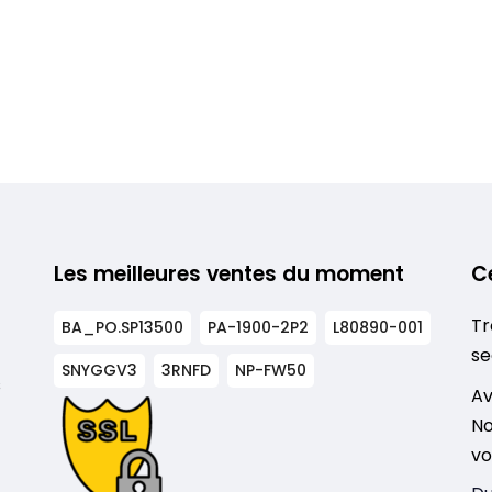
Les meilleures ventes du moment
C
Tr
BA_PO.SP13500
PA-1900-2P2
L80890-001
se
SNYGGV3
3RNFD
NP-FW50
s
Av
No
vo