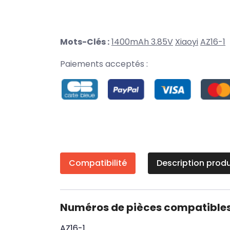
Mots-Clés :
1400mAh 3.85V
Xiaoyi
AZ16-1
Paiements acceptés :
Compatibilité
Description produ
Numéros de pièces compatible
AZ16-1