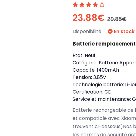
23.88€
29.85€
Disponibilité :
En stock
Batterie remplacement 
État:
Neuf
Catégorie:
Batterie Appare
Capacité:
1400mAh
Tension:
3.85V
Technologie batterie:
Li-io
Certification:
CE
Service et maintenance:
G
Batterie rechargeable de 
et compatible avec Xiaomi
trouvent ci-dessous)Nos b
les normes de sécurité ac