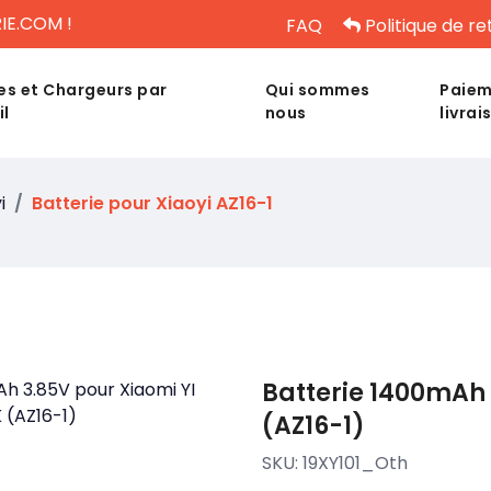
IE.COM !
FAQ
Politique de re
es et Chargeurs par
Qui sommes
Paiem
il
nous
livrai
i
Batterie pour Xiaoyi AZ16-1
Batterie 1400mAh 
(AZ16-1)
SKU:
19XY101_Oth