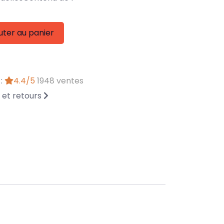
uter au panier
 :
4.4/5
1948 ventes
n et retours