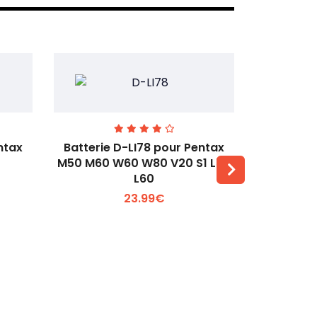
ntax
Batterie D-LI78 pour Pentax
Batterie
M50 M60 W60 W80 V20 S1 L50
Q2 Q3
L60
Voir plus +
23.99€