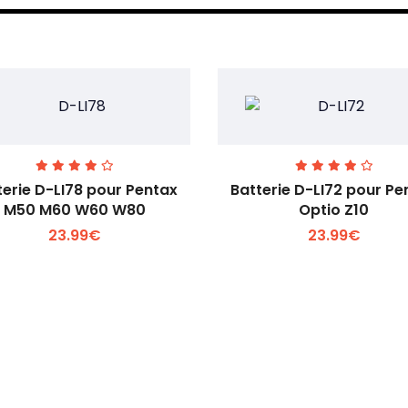
terie D-LI78 pour Pentax
Batterie D-LI72 pour Pe
M50 M60 W60 W80
Optio Z10
23.99€
23.99€
Voir plus +
Voir plus +