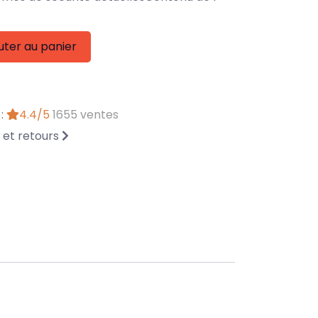
uter au panier
 :
4.4/5
1655 ventes
n et retours