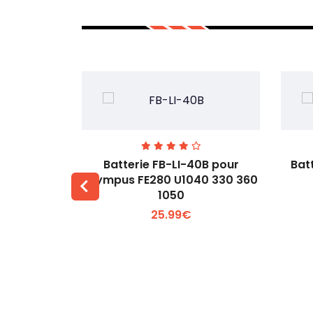
r Ricoh DB-
Batterie FB-LI-40B pour
Bat
IV
Olympus FE280 U1040 330 360
1050
 +
Voir plus +
25.99€