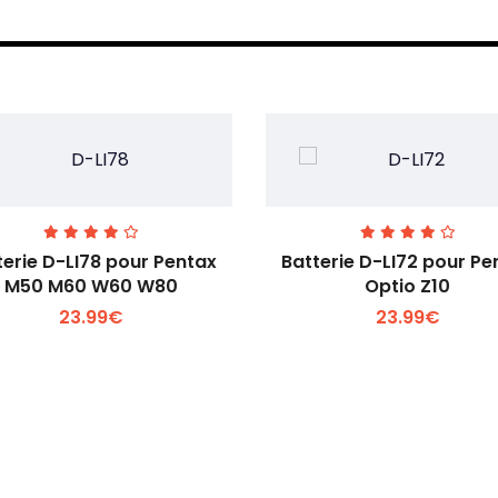
terie D-LI78 pour Pentax
Batterie D-LI72 pour Pe
M50 M60 W60 W80
Optio Z10
23.99€
23.99€
Voir plus +
Voir plus +