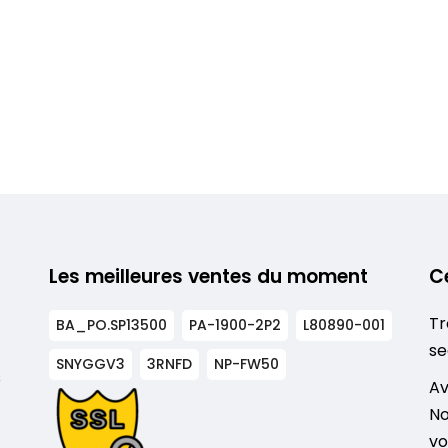
Les meilleures ventes du moment
C
Tr
BA_PO.SP13500
PA-1900-2P2
L80890-001
se
SNYGGV3
3RNFD
NP-FW50
s
Av
No
vo