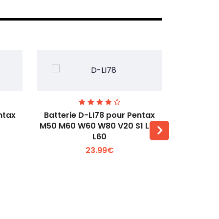
ntax
Batterie D-LI78 pour Pentax
Batterie 
M50 M60 W60 W80 V20 S1 L50
L60
Voir plus +
23.99€