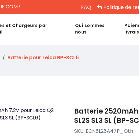
IE.COM !
FAQ
Politique de re
es et Chargeurs par
Qui sommes
Paiem
il
nous
livrai
Batterie pour Leica BP-SCL6
Batterie 2520mAh 
SL2S SL3 SL (BP-S
SKU:
ECN8L26A47P_Oth