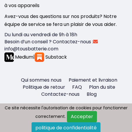
à vos appareils
Avez-vous des questions sur nos produits? Notre
équipe de service se fera un plaisir de vous aider.
Du lundi au vendredi de 9h à 18h
Besoin d’un conseil ? Contactez-nous :
info@tousbatterie.com
Medium
|
Substack
Qui sommes nous
Paiement et livraison
Politique de retour
FAQ
Plan du site
Contactez-nous
Blog
Ce site nécessite l'autorisation de cookies pour fonctionner
Ce site nécessite l'autorisation de cookies pour fonctionner
Accepter
Accepter
correctement.
correctement.
Copyright © 2026 - Tous droit réservés
politique de confidentialité
politique de confidentialité
Tousbatterie.com