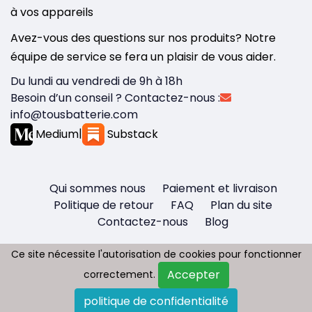
à vos appareils
Avez-vous des questions sur nos produits? Notre
équipe de service se fera un plaisir de vous aider.
Du lundi au vendredi de 9h à 18h
Besoin d’un conseil ? Contactez-nous :
info@tousbatterie.com
Medium
|
Substack
Qui sommes nous
Paiement et livraison
Politique de retour
FAQ
Plan du site
Contactez-nous
Blog
Ce site nécessite l'autorisation de cookies pour fonctionner
Ce site nécessite l'autorisation de cookies pour fonctionner
Accepter
Accepter
correctement.
correctement.
Copyright © 2026 - Tous droit réservés
politique de confidentialité
politique de confidentialité
Tousbatterie.com