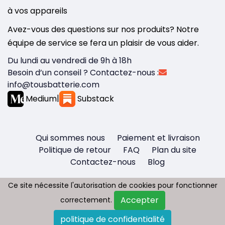
à vos appareils
Avez-vous des questions sur nos produits? Notre
équipe de service se fera un plaisir de vous aider.
Du lundi au vendredi de 9h à 18h
Besoin d’un conseil ? Contactez-nous :
info@tousbatterie.com
Medium
|
Substack
Qui sommes nous
Paiement et livraison
Politique de retour
FAQ
Plan du site
Contactez-nous
Blog
Ce site nécessite l'autorisation de cookies pour fonctionner
Ce site nécessite l'autorisation de cookies pour fonctionner
Accepter
Accepter
correctement.
correctement.
Copyright © 2026 - Tous droit réservés
politique de confidentialité
politique de confidentialité
Tousbatterie.com