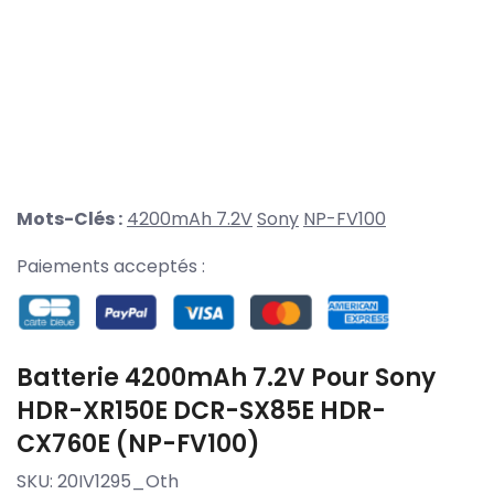
Mots-Clés :
4200mAh 7.2V
Sony
NP-FV100
Paiements acceptés :
Batterie 4200mAh 7.2V Pour Sony
HDR-XR150E DCR-SX85E HDR-
CX760E (NP-FV100)
SKU:
20IV1295_Oth