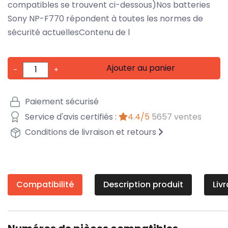
compatibles se trouvent ci-dessous)Nos batteries
Sony NP-F770 répondent à toutes les normes de
sécurité actuellesContenu de l
Ajouter au panier
-
+
Paiement sécurisé
Service d'avis certifiés :
4.4/5
5657 ventes
Conditions de livraison et retours
Compatibilité
Description produit
Liv