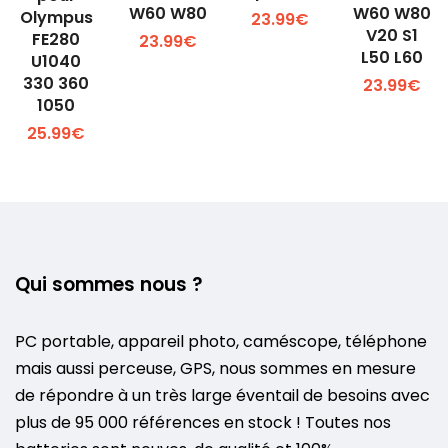
W60 W80
W60 W80
Olympus
23.99€
V20 S1
FE280
23.99€
L50 L60
U1040
330 360
23.99€
1050
Voir
Voir
Voir
25.99€
Voir
plus +
plus +
plus +
plus +
Qui sommes nous ?
PC portable, appareil photo, caméscope, téléphone
mais aussi perceuse, GPS, nous sommes en mesure
de répondre à un très large éventail de besoins avec
plus de 95 000 références en stock ! Toutes nos