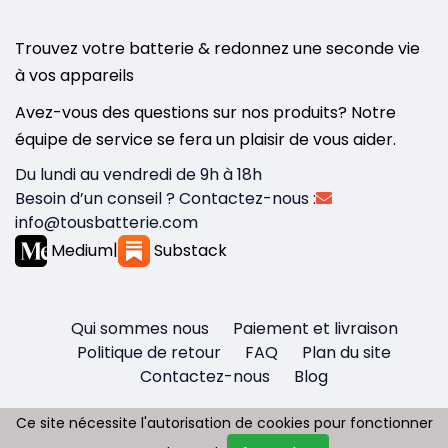
Trouvez votre batterie & redonnez une seconde vie
à vos appareils
Avez-vous des questions sur nos produits? Notre
équipe de service se fera un plaisir de vous aider.
Du lundi au vendredi de 9h à 18h
Besoin d’un conseil ? Contactez-nous :
info@tousbatterie.com
Medium
|
Substack
Qui sommes nous
Paiement et livraison
Politique de retour
FAQ
Plan du site
Contactez-nous
Blog
Ce site nécessite l'autorisation de cookies pour fonctionner
Ce site nécessite l'autorisation de cookies pour fonctionner