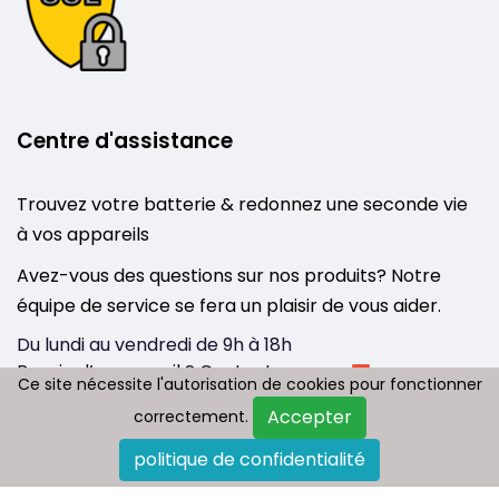
Centre d'assistance
Trouvez votre batterie & redonnez une seconde vie
à vos appareils
Avez-vous des questions sur nos produits? Notre
équipe de service se fera un plaisir de vous aider.
Du lundi au vendredi de 9h à 18h
Besoin d’un conseil ? Contactez-nous :
Ce site nécessite l'autorisation de cookies pour fonctionner
Ce site nécessite l'autorisation de cookies pour fonctionner
info@tousbatterie.com
Accepter
Accepter
correctement.
correctement.
Medium
|
Substack
politique de confidentialité
politique de confidentialité