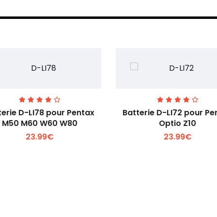
terie D-LI78 pour Pentax
Batterie D-LI72 pour Pe
M50 M60 W60 W80
Optio Z10
23.99€
23.99€
Voir plus +
Voir plus +