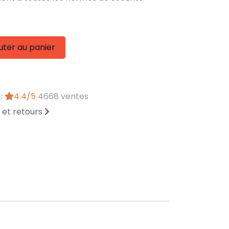
uter au panier
 :
4.4/5
4668 ventes
n et retours