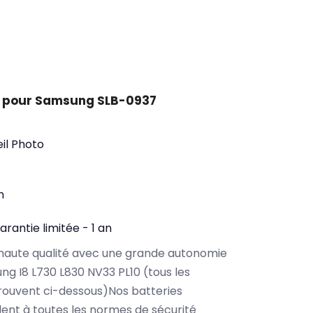
t pour Samsung SLB-0937
il Photo
n
arantie limitée - 1 an
haute qualité avec une grande autonomie
g I8 L730 L830 NV33 PL10 (tous les
rouvent ci-dessous)Nos batteries
nt à toutes les normes de sécurité