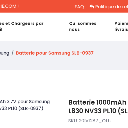
IE.COM !
FAQ
Politique de re
es et Chargeurs par
Qui sommes
Paiem
il
nous
livrai
sung
Batterie pour Samsung SLB-0937
Batterie 1000mAh 
L830 NV33 PL10 (S
SKU:
20IV1287_Oth