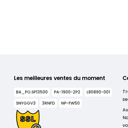
Les meilleures ventes du moment
C
Tr
BA_PO.SP13500
PA-1900-2P2
L80890-001
se
SNYGGV3
3RNFD
NP-FW50
s
Av
No
vo