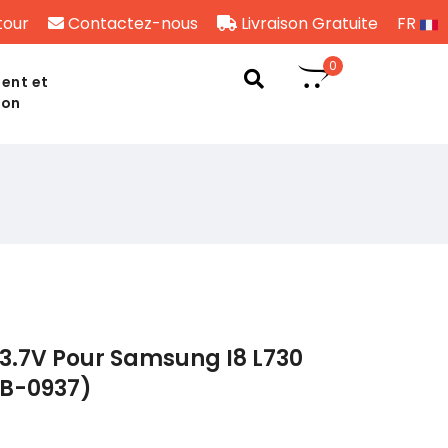
tour
Contactez-nous
Livraison Gratuite
FR
0
ent et
son
3.7V Pour Samsung I8 L730
LB-0937)