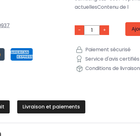
actuellesContenu de l
0937
Ajo
-
+
Paiement sécurisé
Service d'avis certifiés
Conditions de livraiso
it
Livraison et paiements
s