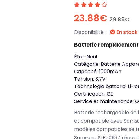
23.88€
29.85€
Disponibilité :
En stock
Batterie remplacemen
État:
Neuf
Catégorie:
Batterie Appare
Capacité:
1000mAh
Tension:
3.7V
Technologie batterie:
Li-io
Certification:
CE
Service et maintenance:
G
Batterie rechargeable de 
et compatible avec Samsun
modèles compatibles se t
Samsung SLB-0937 réponde