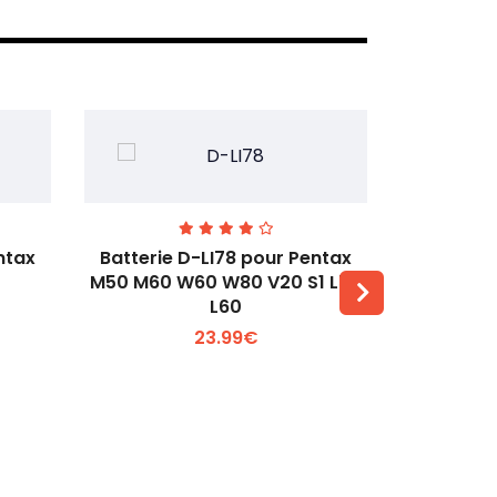
ntax
Batterie D-LI78 pour Pentax
Batterie
M50 M60 W60 W80 V20 S1 L50
Q2 Q3
L60
Voir plus +
23.99€