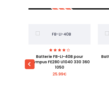
00 pour
Batterie FB-LI-40B pour
Bat
60Li
Olympus FE280 U1040 330 360
1050
 +
Voir plus +
25.99€