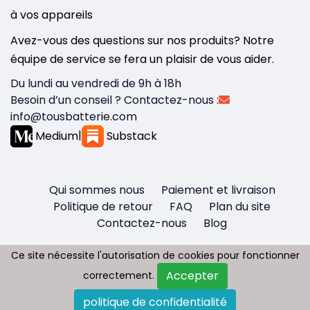
à vos appareils
Avez-vous des questions sur nos produits? Notre
équipe de service se fera un plaisir de vous aider.
Du lundi au vendredi de 9h à 18h
Besoin d’un conseil ? Contactez-nous :
info@tousbatterie.com
Medium
|
Substack
Qui sommes nous
Paiement et livraison
Politique de retour
FAQ
Plan du site
Contactez-nous
Blog
Ce site nécessite l'autorisation de cookies pour fonctionner
Ce site nécessite l'autorisation de cookies pour fonctionner
Accepter
Accepter
correctement.
correctement.
Copyright © 2026 - Tous droit réservés
politique de confidentialité
politique de confidentialité
Tousbatterie.com