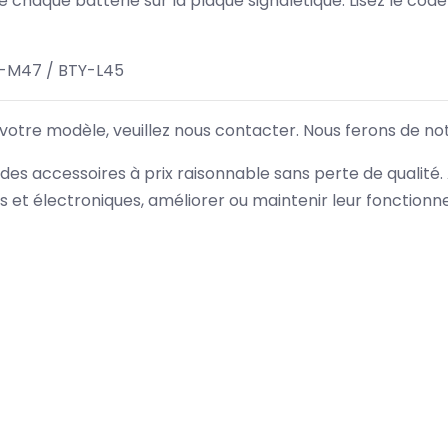
 de chaque batterie sur la plaque signalétique. Lisez le cod
2-M47 / BTY-L45
 votre modèle, veuillez nous contacter. Nous ferons de no
des accessoires à prix raisonnable sans perte de qualité
es et électroniques, améliorer ou maintenir leur fonction