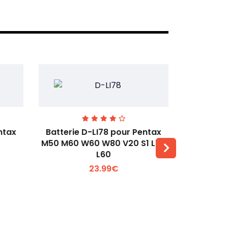
ntax
Batterie D-LI78 pour Pentax
Batterie
M50 M60 W60 W80 V20 S1 L50
Q2 Q3
L60
Voir plus +
23.99€