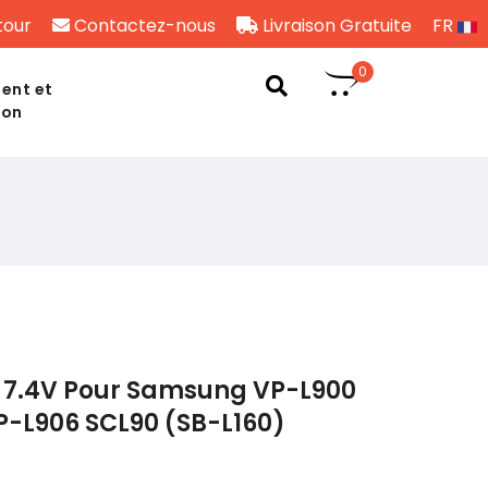
tour
Contactez-nous
Livraison Gratuite
FR
0
ent et
son
 7.4V Pour Samsung VP-L900
P-L906 SCL90 (SB-L160)