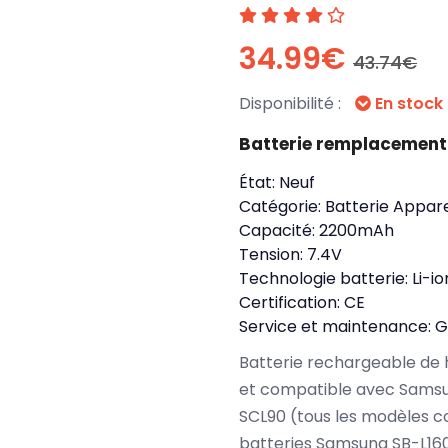
34.99€
43.74€
Disponibilité :
En stock
Batterie remplacement
État:
Neuf
Catégorie:
Batterie Appare
Capacité:
2200mAh
Tension:
7.4V
Technologie batterie:
Li-io
Certification:
CE
Service et maintenance:
G
Batterie rechargeable de 
et compatible avec Sams
SCL90 (tous les modèles c
batteries Samsung SB-L16