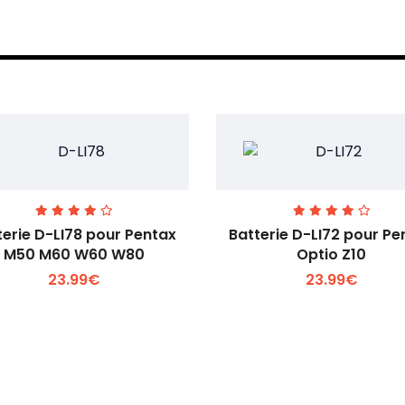
terie D-LI78 pour Pentax
Batterie D-LI72 pour Pe
M50 M60 W60 W80
Optio Z10
23.99€
23.99€
Voir plus +
Voir plus +