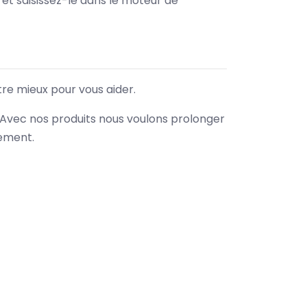
e et saisissez-le dans le moteur de
tre mieux pour vous aider.
. Avec nos produits nous voulons prolonger
nement.