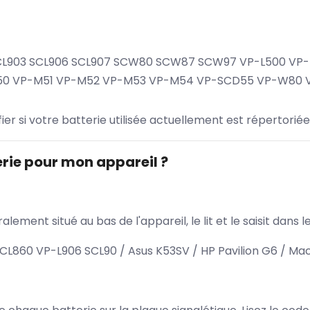
SCL903 SCL906 SCL907 SCW80 SCW87 SCW97 VP-L500 VP-
-M50 VP-M51 VP-M52 VP-M53 VP-M54 VP-SCD55 VP-W80
ifier si votre batterie utilisée actuellement est répertoriée
rie pour mon appareil ?
lement situé au bas de l'appareil, le lit et le saisit dan
860 VP-L906 SCL90 / Asus K53SV / HP Pavilion G6 / Mac