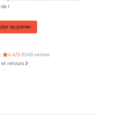
de l
uter au panier
 :
4.4/5
5249 ventes
n et retours