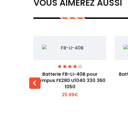
VOUS AIMEREZ AUSSI
00 pour
Batterie FB-LI-40B pour
Bat
60Li
Olympus FE280 U1040 330 360
1050
 +
Voir plus +
25.99€