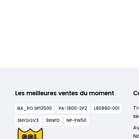
Les meilleures ventes du moment
C
Tr
BA_PO.SP13500
PA-1900-2P2
L80890-001
se
SNYGGV3
3RNFD
NP-FW50
s
Av
No