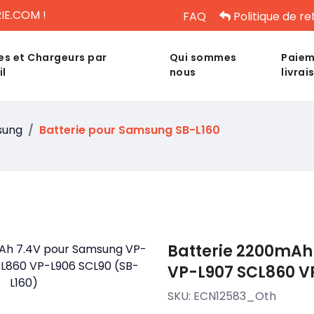
IE.COM !
FAQ
Politique de re
es et Chargeurs par
Qui sommes
Paiem
il
nous
livrai
sung
Batterie pour Samsung SB-L160
Batterie 2200mAh
VP-L907 SCL860 V
SKU:
ECN12583_Oth