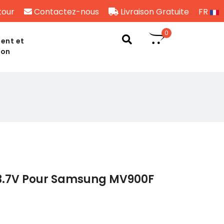
tour
Contactez-nous
Livraison Gratuite
FR
0
ent et
son
3.7V Pour Samsung MV900F