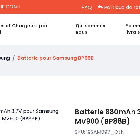
IE.COM !
FAQ
Politique de re
es et Chargeurs par
Qui sommes
Paiem
il
nous
livrai
sung
Batterie pour Samsung BP88B
Batterie 880mAh 
MV900 (BP88B)
SKU:
19SAM097_Oth