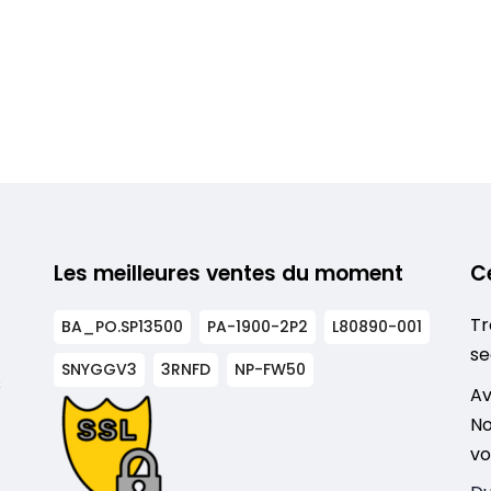
Les meilleures ventes du moment
C
Tr
BA_PO.SP13500
PA-1900-2P2
L80890-001
se
SNYGGV3
3RNFD
NP-FW50
s
Av
No
vo