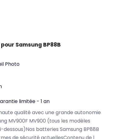
t pour Samsung BP88B
il Photo
n
arantie limitée - 1 an
haute qualité avec une grande autonomie
ung MV900F MV900 (tous les modèles
ci-dessous)Nos batteries Samsung BP88B
rmes de sécurité actuellesContenu de l