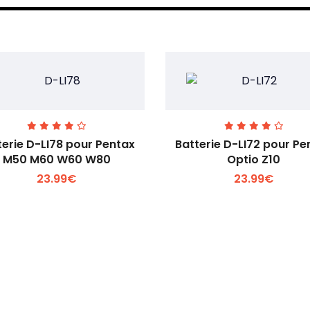
terie D-LI78 pour Pentax
Batterie D-LI72 pour Pe
M50 M60 W60 W80
Optio Z10
23.99€
23.99€
Voir plus +
Voir plus +