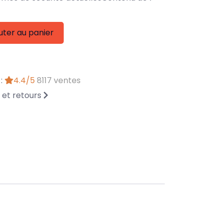
uter au panier
 :
4.4/5
8117 ventes
n et retours