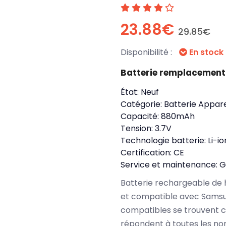
23.88€
29.85€
Disponibilité :
En stock
Batterie remplacemen
État:
Neuf
Catégorie:
Batterie Appare
Capacité:
880mAh
Tension:
3.7V
Technologie batterie:
Li-io
Certification:
CE
Service et maintenance:
G
Batterie rechargeable de 
et compatible avec Sams
compatibles se trouvent 
répondent à toutes les no