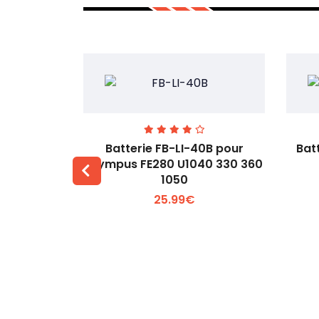
00 pour
Batterie FB-LI-40B pour
Bat
60Li
Olympus FE280 U1040 330 360
1050
 +
Voir plus +
25.99€