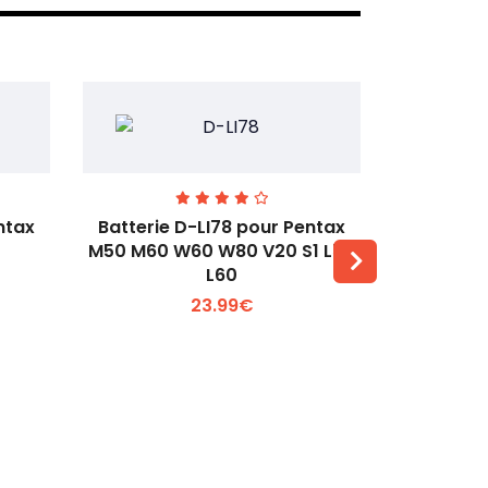
ntax
Batterie D-LI78 pour Pentax
Batterie
M50 M60 W60 W80 V20 S1 L50
Q2 Q3
L60
Voir plus +
23.99€