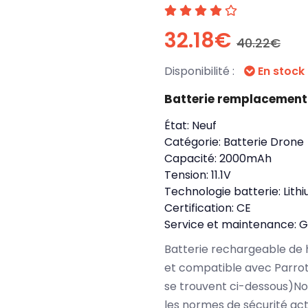
32.18€
40.22€
Disponibilité :
En stock
Batterie remplacement
État:
Neuf
Catégorie:
Batterie Drone
Capacité:
2000mAh
Tension:
11.1V
Technologie batterie:
Lith
Certification:
CE
Service et maintenance:
G
Batterie rechargeable de 
et compatible avec Parro
se trouvent ci-dessous)No
les normes de sécurité ac