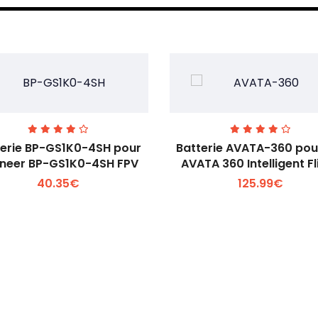
terie BP-GS1K0-4SH pour
Batterie AVATA-360 pou
neer BP-GS1K0-4SH FPV
AVATA 360 Intelligent Fl
40.35€
125.99€
Voir plus +
Voir plus +