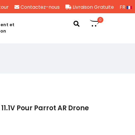
tour
Contactez-nous
Livraison Gratuite
FR
0
ent et
son
11.1V Pour Parrot AR Drone