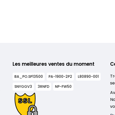
Les meilleures ventes du moment
C
Tr
BA_PO.SP13500
PA-1900-2P2
L80890-001
se
SNYGGV3
3RNFD
NP-FW50
s
Av
No
vo