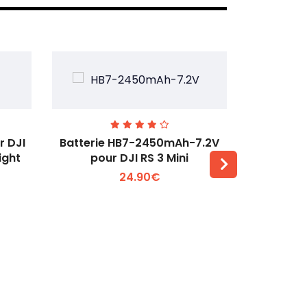
r DJI
Batterie HB7-2450mAh-7.2V
Batterie T
ight
pour DJI RS 3 Mini
350
24.90€
Voir plus +