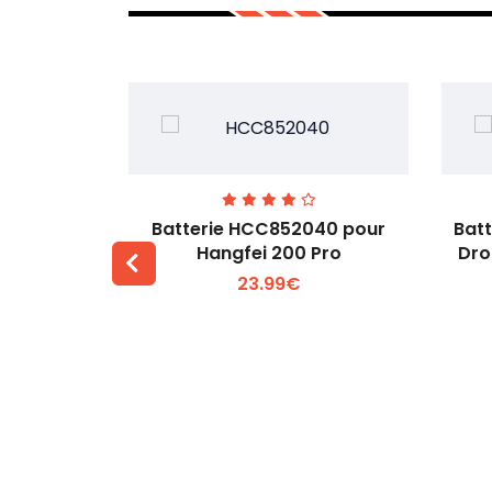
741-14.76
Batterie HCC852040 pour
Bat
, 4T, 4E
Hangfei 200 Pro
Dro
23.99€
 +
Voir plus +