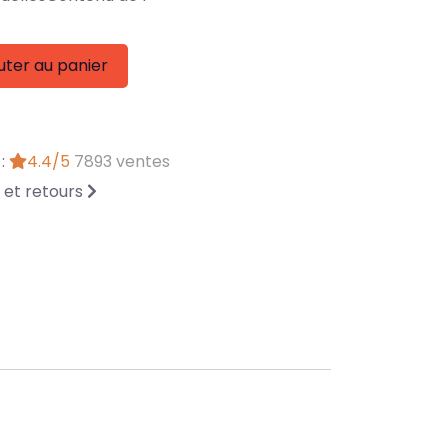
uter au panier
 :
4.4/5
7893 ventes
n et retours