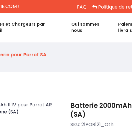
IE.COM !
FAQ
Politique de re
es et Chargeurs par
Qui sommes
Paiem
il
nous
livrai
erie pour Parrot SA
Batterie 2000mAh 
(SA)
SKU:
21POR121_Oth