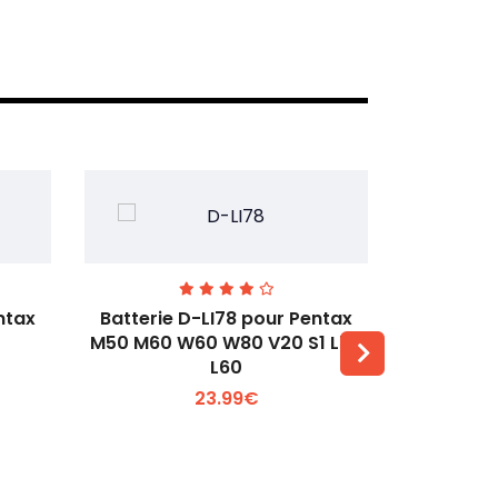
ntax
Batterie D-LI78 pour Pentax
Batterie
M50 M60 W60 W80 V20 S1 L50
Q2 Q3
L60
Voir plus +
23.99€