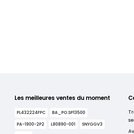
Les meilleures ventes du moment
C
Tr
PL432224FPC
BA_PO.SP13500
se
PA-1900-2P2
L80890-001
SNYGGV3
s
Av