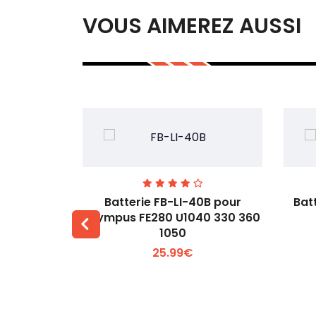
VOUS AIMEREZ AUSSI
00 pour
Batterie FB-LI-40B pour
Bat
60Li
Olympus FE280 U1040 330 360
1050
 +
Voir plus +
25.99€