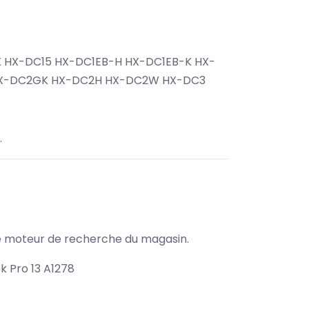
 HX-DC15 HX-DC1EB-H HX-DC1EB-K HX-
HX-DC2GK HX-DC2H HX-DC2W HX-DC3
.
s le moteur de recherche du magasin.
 Pro 13 A1278