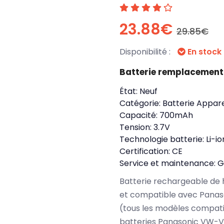
23.88€
29.85€
Disponibilité :
En stock
Batterie remplacemen
État:
Neuf
Catégorie:
Batterie Appare
Capacité:
700mAh
Tension:
3.7V
Technologie batterie:
Li-io
Certification:
CE
Service et maintenance:
G
Batterie rechargeable de 
et compatible avec Pana
(tous les modèles compati
batteries Panasonic VW-V