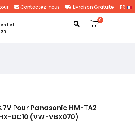
tour
Contactez-nous
Livraison Gratuite
FR
0
ent et
son
3.7V Pour Panasonic HM-TA2
HX-DC10 (VW-VBX070)