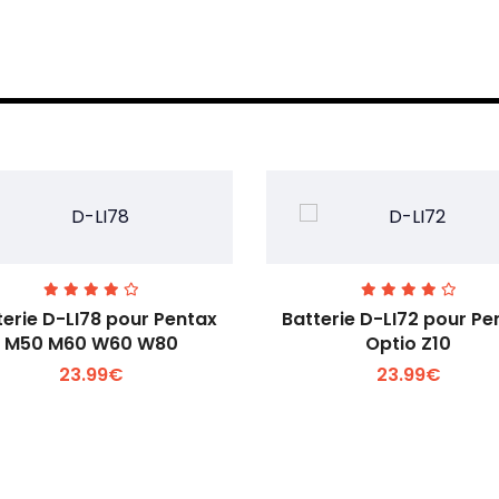
terie D-LI78 pour Pentax
Batterie D-LI72 pour Pe
M50 M60 W60 W80
Optio Z10
23.99€
23.99€
Voir plus +
Voir plus +