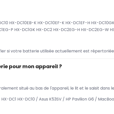
DC10 HX-DC10EB-K HX-DC10EF-K HX-DC1EF-H HX-DC10GK
DC1EG-P HX-DC1GK HX-DC2 HX-DC2EG-H HX-DC2EG-W 
ifier si votre batterie utilisée actuellement est répertoriée
rie pour mon appareil ?
lement situé au bas de l'appareil, le lit et le saisit dan
X-DC1 HX-DC10 / Asus K53SV / HP Pavilion G6 / MacBook