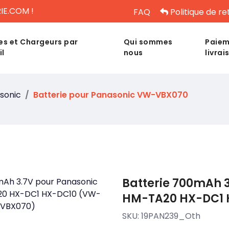
IE.COM !
FAQ
Politique de re
es et Chargeurs par
Qui sommes
Paiem
il
nous
livrai
sonic
Batterie pour Panasonic VW-VBX070
Batterie 700mAh 
HM-TA20 HX-DC1 
SKU:
19PAN239_Oth