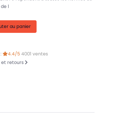
de l
uter au panier
 :
4.4/5
4001 ventes
n et retours