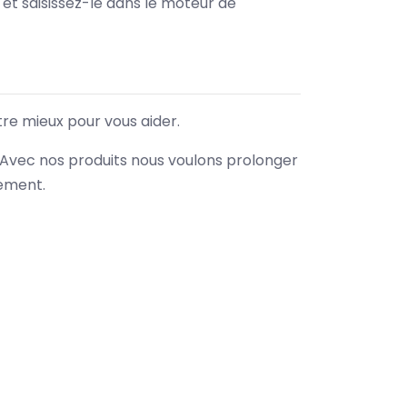
e et saisissez-le dans le moteur de
tre mieux pour vous aider.
. Avec nos produits nous voulons prolonger
nement.