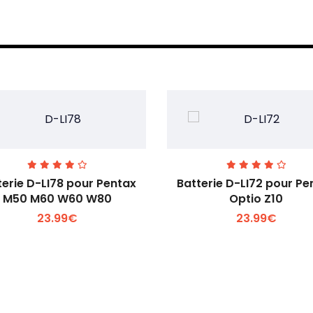
terie D-LI78 pour Pentax
Batterie D-LI72 pour Pe
M50 M60 W60 W80
Optio Z10
23.99€
23.99€
Voir plus +
Voir plus +