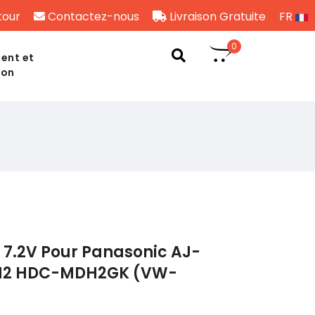
tour
Contactez-nous
Livraison Gratuite
FR
0
ent et
son
 7.2V Pour Panasonic AJ-
2 HDC-MDH2GK (VW-