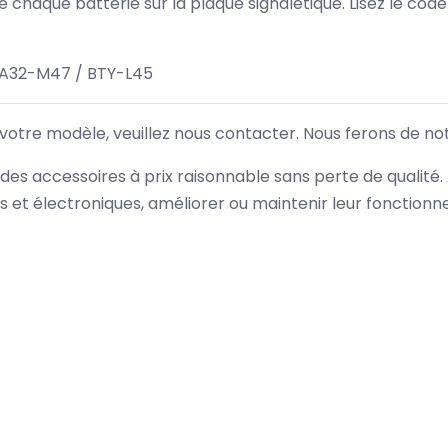
 de chaque batterie sur la plaque signalétique. Lisez le cod
A32-M47 / BTY-L45
 votre modèle, veuillez nous contacter. Nous ferons de no
des accessoires à prix raisonnable sans perte de qualité
es et électroniques, améliorer ou maintenir leur fonction