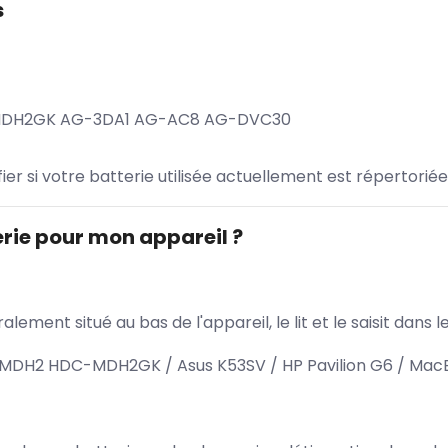
s
MDH2GK AG-3DA1 AG-AC8 AG-DVC30
ifier si votre batterie utilisée actuellement est répertoriée
rie pour mon appareil ?
lement situé au bas de l'appareil, le lit et le saisit dan
DH2 HDC-MDH2GK / Asus K53SV / HP Pavilion G6 / MacB