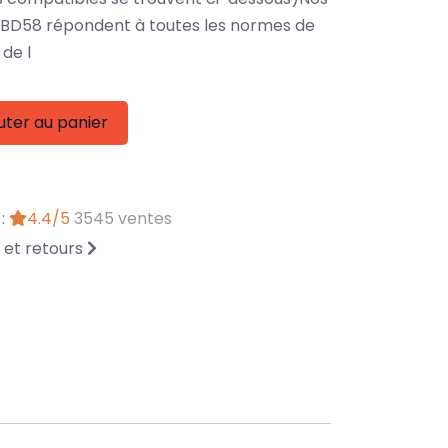
BD58 répondent à toutes les normes de
de l
uter au panier
 :
4.4/5
3545 ventes
n et retours