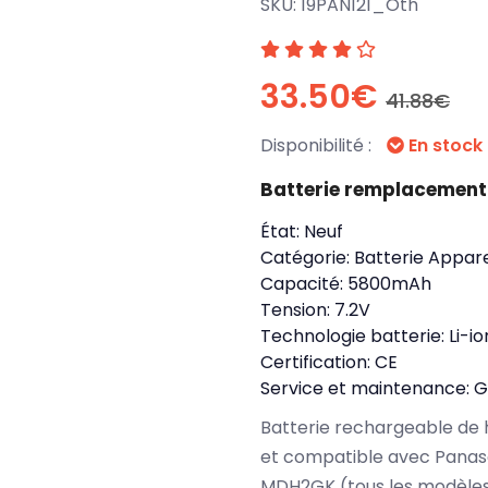
SKU:
19PAN121_Oth
33.50€
41.88€
Disponibilité :
En stock
Batterie remplacemen
État:
Neuf
Catégorie:
Batterie Appare
Capacité:
5800mAh
Tension:
7.2V
Technologie batterie:
Li-io
Certification:
CE
Service et maintenance:
G
Batterie rechargeable de 
et compatible avec Pan
MDH2GK (tous les modèles