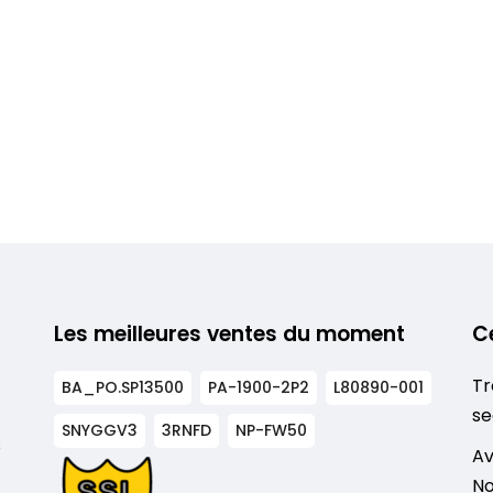
Les meilleures ventes du moment
C
Tr
BA_PO.SP13500
PA-1900-2P2
L80890-001
se
SNYGGV3
3RNFD
NP-FW50
s
Av
No