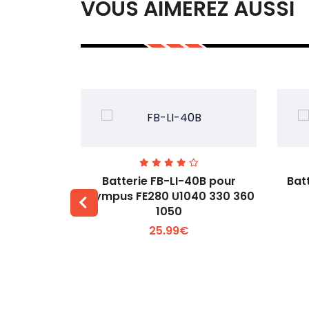
VOUS AIMEREZ AUSSI
00 pour
Batterie FB-LI-40B pour
Bat
60Li
Olympus FE280 U1040 330 360
1050
 +
Voir plus +
25.99€