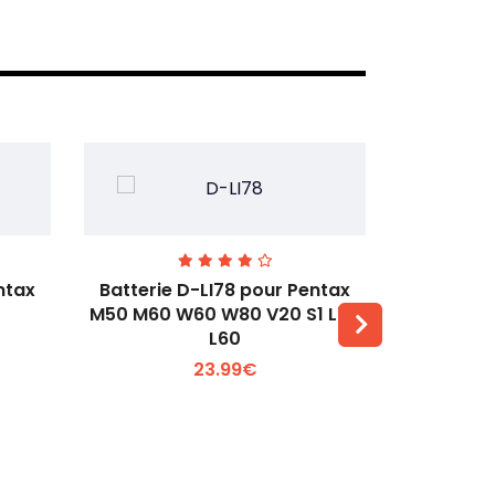
ntax
Batterie D-LI78 pour Pentax
Batterie
M50 M60 W60 W80 V20 S1 L50
Q2 Q3
L60
Voir plus +
23.99€