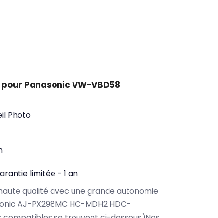
t pour Panasonic VW-VBD58
il Photo
n
arantie limitée - 1 an
haute qualité avec une grande autonomie
asonic AJ-PX298MC HC-MDH2 HDC-
 compatibles se trouvent ci-dessous)Nos