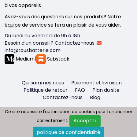
à vos appareils
Avez-vous des questions sur nos produits? Notre
équipe de service se fera un plaisir de vous aider.
Du lundi au vendredi de 9h à 18h
Besoin d’un conseil ? Contactez-nous :
info@tousbatterie.com
Medium
|
Substack
Qui sommes nous
Paiement et livraison
Politique de retour
FAQ
Plan du site
Contactez-nous
Blog
Ce site nécessite l'autorisation de cookies pour fonctionner
Ce site nécessite l'autorisation de cookies pour fonctionner
Accepter
Accepter
correctement.
correctement.
Copyright © 2026 - Tous droit réservés
politique de confidentialité
politique de confidentialité
Tousbatterie.com