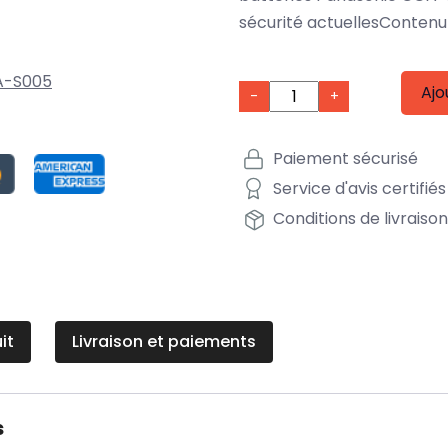
sécurité actuellesContenu 
-S005
Ajo
-
+
Paiement sécurisé
Service d'avis certifiés
Conditions de livraiso
it
Livraison et paiements
s