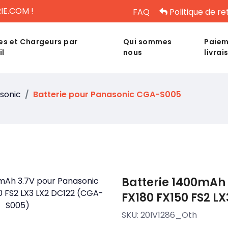
IE.COM !
FAQ
Politique de re
es et Chargeurs par
Qui sommes
Paiem
il
nous
livrai
sonic
Batterie pour Panasonic CGA-S005
Batterie 1400mAh 
FX180 FX150 FS2 L
SKU:
20IV1286_Oth