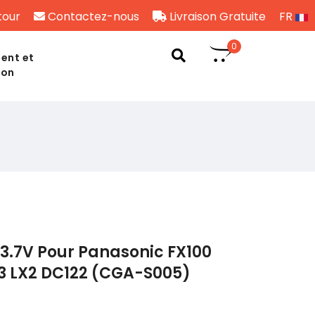
tour
Contactez-nous
Livraison Gratuite
FR
0
ent et
son
3.7V Pour Panasonic FX100
X3 LX2 DC122 (CGA-S005)