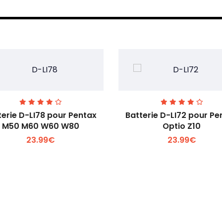
terie D-LI78 pour Pentax
Batterie D-LI72 pour Pe
M50 M60 W60 W80
Optio Z10
23.99€
23.99€
Voir plus +
Voir plus +