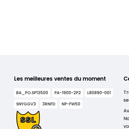
Les meilleures ventes du moment
C
Tr
BA_PO.SP13500
PA-1900-2P2
L80890-001
se
SNYGGV3
3RNFD
NP-FW50
s
Av
No
vo