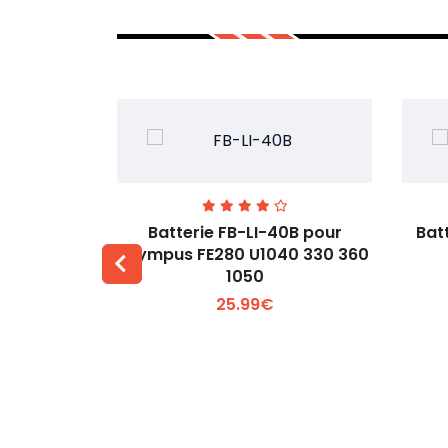
00 pour
Batterie FB-LI-40B pour
Bat
60Li
Olympus FE280 U1040 330 360
1050
 +
Voir plus +
25.99€