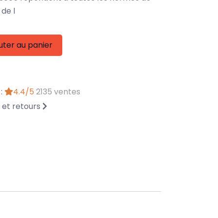
de l
uter au panier
 :
4.4/5
2135 ventes
n et retours