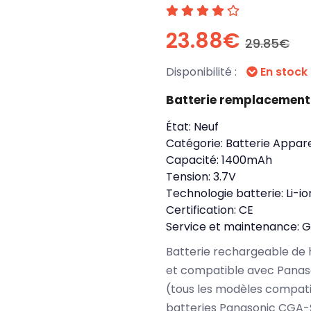
23.88€
29.85€
Disponibilité :
En stock
Batterie remplacemen
État:
Neuf
Catégorie:
Batterie Appare
Capacité:
1400mAh
Tension:
3.7V
Technologie batterie:
Li-io
Certification:
CE
Service et maintenance:
G
Batterie rechargeable de 
et compatible avec Panaso
(tous les modèles compati
batteries Panasonic CGA-