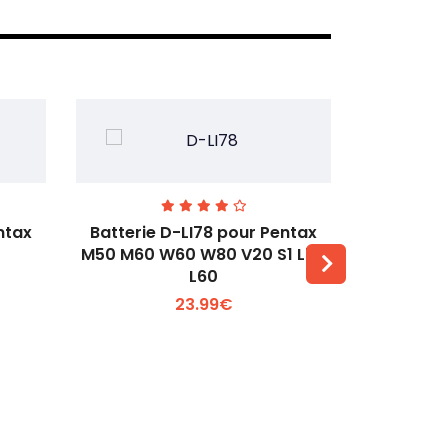
ntax
Batterie D-LI78 pour Pentax
Batterie
M50 M60 W60 W80 V20 S1 L50
Q2 Q3
L60
Voir plus +
23.99€