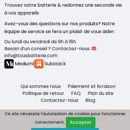
Trouvez votre batterie & redonnez une seconde vie
à vos appareils
Avez-vous des questions sur nos produits? Notre
équipe de service se fera un plaisir de vous aider.
Du lundi au vendredi de 9h à 18h
Besoin d’un conseil ? Contactez-nous :
info@tousbatterie.com
Medium
|
Substack
Qui sommes nous
Paiement et livraison
Politique de retour
FAQ
Plan du site
Contactez-nous
Blog
Ce site nécessite l'autorisation de cookies pour fonctionner
Ce site nécessite l'autorisation de cookies pour fonctionner
Accepter
Accepter
correctement.
correctement.
Copyright © 2026 - Tous droit réservés