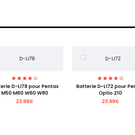
terie D-LI78 pour Pentax
Batterie D-LI72 pour Pe
M50 M60 W60 W80
Optio Z10
23.99€
23.99€
Voir plus +
Voir plus +