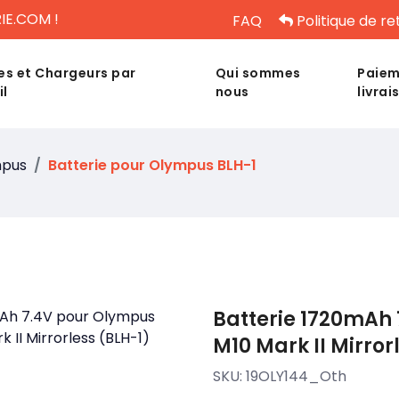
IE.COM !
FAQ
Politique de re
es et Chargeurs par
Qui sommes
Paiem
il
nous
livrai
pus
Batterie pour Olympus BLH-1
Batterie 1720mAh
M10 Mark II Mirror
SKU:
19OLY144_Oth