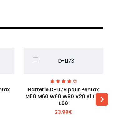
ntax
Batterie D-LI78 pour Pentax
Batterie
M50 M60 W60 W80 V20 S1 L50
Q2 Q3
L60
Voir plus +
23.99€