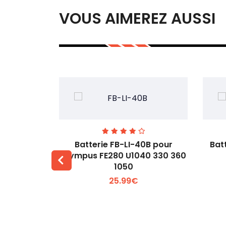
VOUS AIMEREZ AUSSI
00 pour
Batterie FB-LI-40B pour
Bat
60Li
Olympus FE280 U1040 330 360
1050
 +
Voir plus +
25.99€