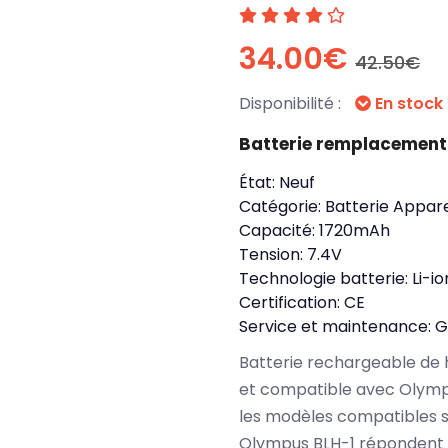
34.00€
42.50€
Disponibilité :
En stock
Batterie remplacement
État:
Neuf
Catégorie:
Batterie Appare
Capacité:
1720mAh
Tension:
7.4V
Technologie batterie:
Li-io
Certification:
CE
Service et maintenance:
G
Batterie rechargeable de 
et compatible avec Olympu
les modèles compatibles s
Olympus BLH-1 répondent à