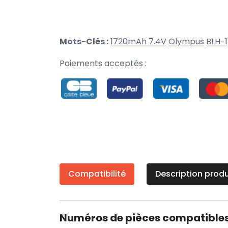
Mots-Clés :
1720mAh 7.4V
Olympus
BLH-1
Paiements acceptés :
Compatibilité
Description produ
Numéros de pièces compatible