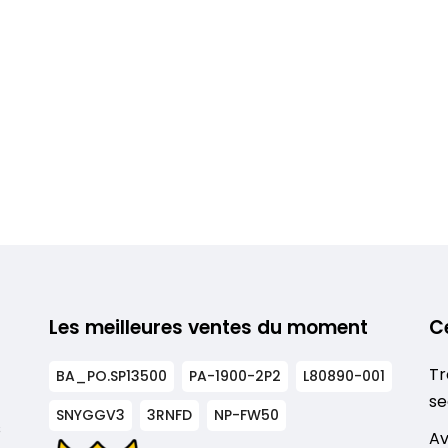
Les meilleures ventes du moment
C
Tr
BA_PO.SP13500
PA-1900-2P2
L80890-001
se
SNYGGV3
3RNFD
NP-FW50
s
Av