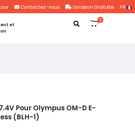
tour
Contactez-nous
Livraison Gratuite
FR
0
ent et
son
 7.4V Pour Olympus OM-D E-
less (BLH-1)