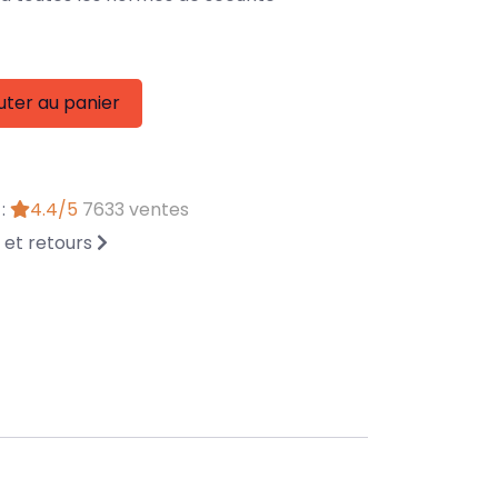
uter au panier
 :
4.4/5
7633 ventes
n et retours