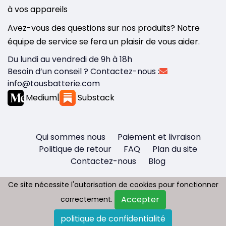
à vos appareils
Avez-vous des questions sur nos produits? Notre
équipe de service se fera un plaisir de vous aider.
Du lundi au vendredi de 9h à 18h
Besoin d’un conseil ? Contactez-nous :
info@tousbatterie.com
Medium
|
Substack
Qui sommes nous
Paiement et livraison
Politique de retour
FAQ
Plan du site
Contactez-nous
Blog
Ce site nécessite l'autorisation de cookies pour fonctionner
Ce site nécessite l'autorisation de cookies pour fonctionner
Accepter
Accepter
correctement.
correctement.
Copyright © 2026 - Tous droit réservés
politique de confidentialité
politique de confidentialité
Tousbatterie.com