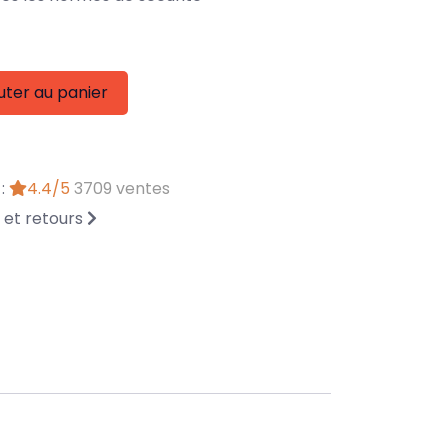
uter au panier
 :
4.4/5
3709 ventes
n et retours