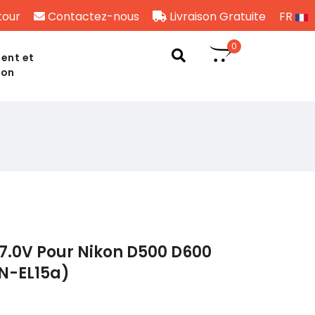
tour
Contactez-nous
Livraison Gratuite
FR
0
ent et
son
7.0V Pour Nikon D500 D600
EN-EL15a)