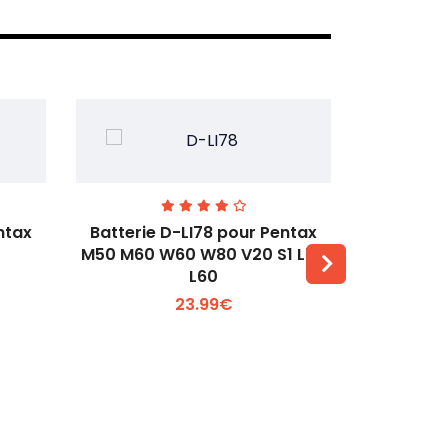
ntax
Batterie D-LI78 pour Pentax
Batterie
M50 M60 W60 W80 V20 S1 L50
Q2 Q3
L60
Voir plus +
23.99€