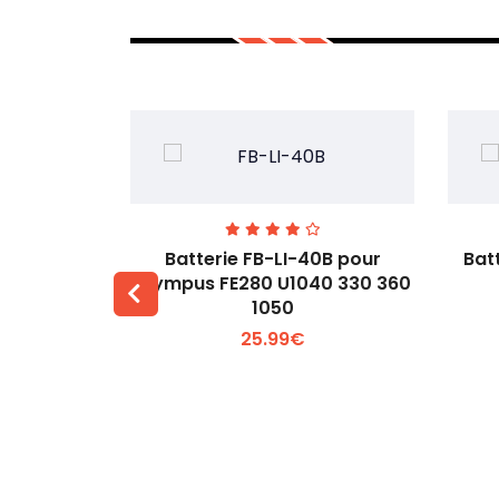
00 pour
Batterie FB-LI-40B pour
Bat
60Li
Olympus FE280 U1040 330 360
1050
 +
Voir plus +
25.99€