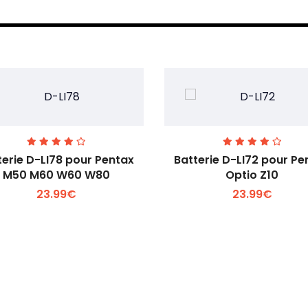
terie D-LI78 pour Pentax
Batterie D-LI72 pour Pe
M50 M60 W60 W80
Optio Z10
23.99€
23.99€
Voir plus +
Voir plus +