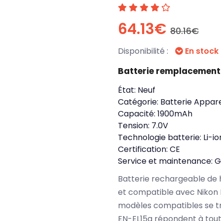
64.13€
80.16€
Disponibilité :
En stock
Batterie remplacement
État:
Neuf
Catégorie:
Batterie Appare
Capacité:
1900mAh
Tension:
7.0V
Technologie batterie:
Li-io
Certification:
CE
Service et maintenance:
G
Batterie rechargeable de 
et compatible avec Nikon
modèles compatibles se tr
EN-EL15a répondent à tout