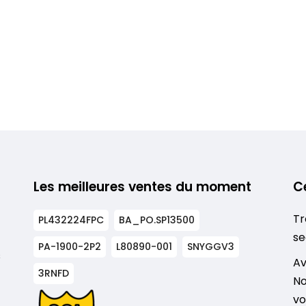
Les meilleures ventes du moment
C
Tr
PL432224FPC
BA_PO.SP13500
se
PA-1900-2P2
L80890-001
SNYGGV3
s
Av
3RNFD
No
vo