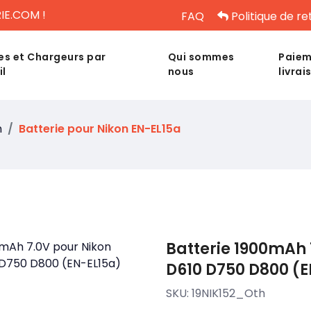
IE.COM !
FAQ
Politique de re
es et Chargeurs par
Qui sommes
Paiem
il
nous
livrai
n
Batterie pour Nikon EN-EL15a
Batterie 1900mAh 
D610 D750 D800 (
SKU:
19NIK152_Oth