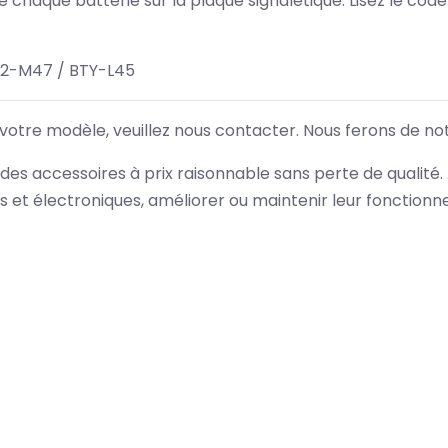
 de chaque batterie sur la plaque signalétique. Lisez le cod
32-M47 / BTY-L45
 votre modèle, veuillez nous contacter. Nous ferons de no
des accessoires à prix raisonnable sans perte de qualité
es et électroniques, améliorer ou maintenir leur fonction