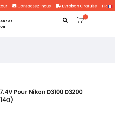
tour
Contactez-nous
Livraison Gratuite
FR
0
ent et
son
7.4V Pour Nikon D3100 D3200
L14a)