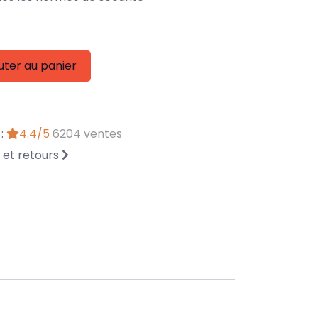
uter au panier
 :
4.4/5
6204 ventes
n et retours