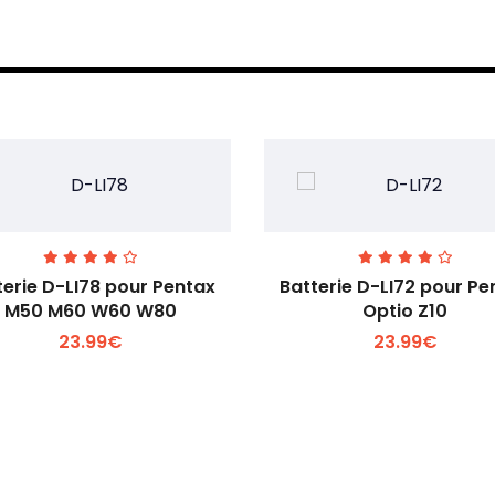
terie D-LI78 pour Pentax
Batterie D-LI72 pour Pe
M50 M60 W60 W80
Optio Z10
23.99€
23.99€
Voir plus +
Voir plus +