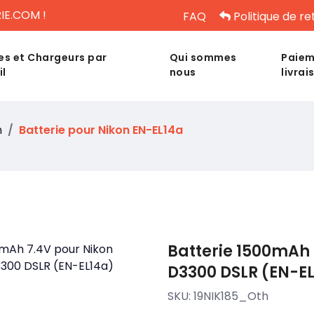
IE.COM !
FAQ
Politique de re
es et Chargeurs par
Qui sommes
Paiem
il
nous
livrai
n
Batterie pour Nikon EN-EL14a
Batterie 1500mAh 
D3300 DSLR (EN-E
SKU:
19NIK185_Oth