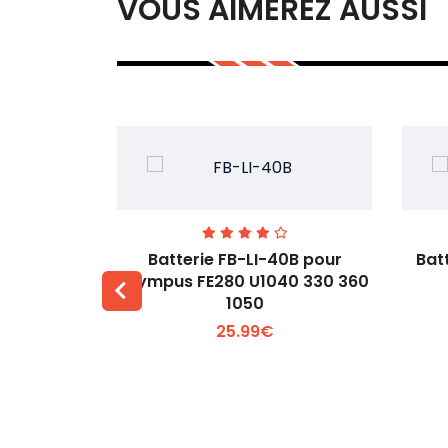
VOUS AIMEREZ AUSSI
00 pour
Batterie FB-LI-40B pour
Bat
60Li
Olympus FE280 U1040 330 360
1050
 +
Voir plus +
25.99€