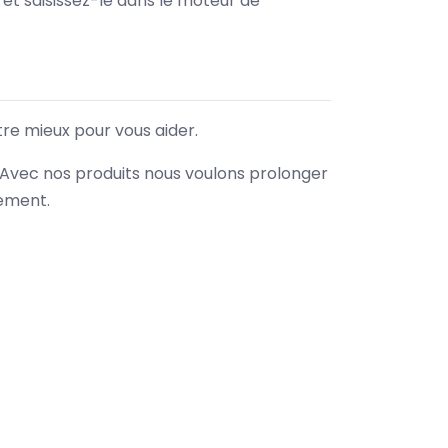
e et saisissez-le dans le moteur de
tre mieux pour vous aider.
. Avec nos produits nous voulons prolonger
nement.