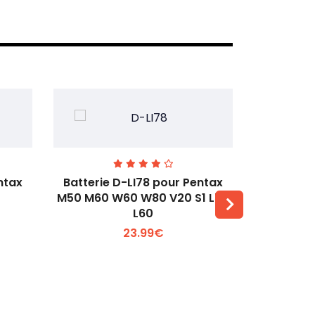
ntax
Batterie D-LI78 pour Pentax
Batterie
M50 M60 W60 W80 V20 S1 L50
Q2 Q3
L60
Voir plus +
23.99€