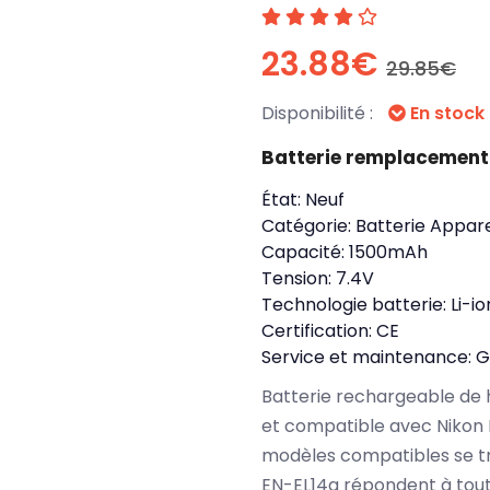
23.88€
29.85€
Disponibilité :
En stock
Batterie remplacement
État:
Neuf
Catégorie:
Batterie Appare
Capacité:
1500mAh
Tension:
7.4V
Technologie batterie:
Li-io
Certification:
CE
Service et maintenance:
G
Batterie rechargeable de 
et compatible avec Nikon 
modèles compatibles se tr
EN-EL14a répondent à tout