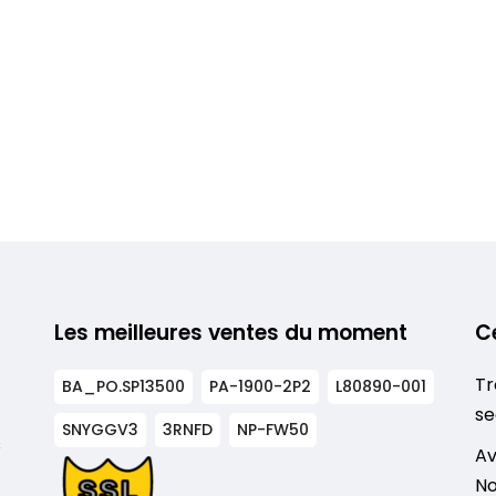
Les meilleures ventes du moment
C
Tr
BA_PO.SP13500
PA-1900-2P2
L80890-001
se
SNYGGV3
3RNFD
NP-FW50
s
Av
No