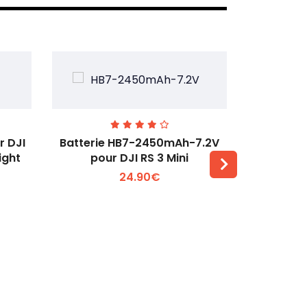
r DJI
Batterie HB7-2450mAh-7.2V
Batterie T
ight
pour DJI RS 3 Mini
350
24.90€
Voir plus +