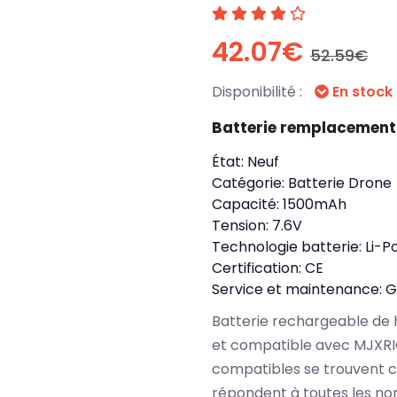
42.07€
52.59€
Disponibilité :
En stock
Batterie remplacement
État:
Neuf
Catégorie:
Batterie Drone
Capacité:
1500mAh
Tension:
7.6V
Technologie batterie:
Li-P
Certification:
CE
Service et maintenance:
G
Batterie rechargeable de 
et compatible avec MJXRI
compatibles se trouvent 
répondent à toutes les no