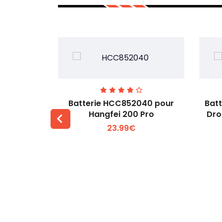
741-14.76
Batterie HCC852040 pour
Bat
, 4T, 4E
Hangfei 200 Pro
Dro
23.99€
 +
Voir plus +