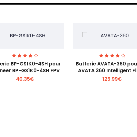
terie BP-GS1K0-4SH pour
Batterie AVATA-360 pou
neer BP-GS1K0-4SH FPV
AVATA 360 Intelligent Fl
40.35€
125.99€
Voir plus +
Voir plus +