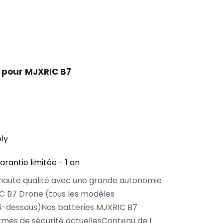
 pour MJXRIC B7
oly
arantie limitée - 1 an
haute qualité avec une grande autonomie
C B7 Drone (tous les modèles
ci-dessous)Nos batteries MJXRIC B7
rmes de sécurité actuellesContenu de l