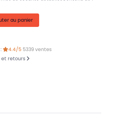
uter au panier
 :
4.4/5
5339 ventes
n et retours