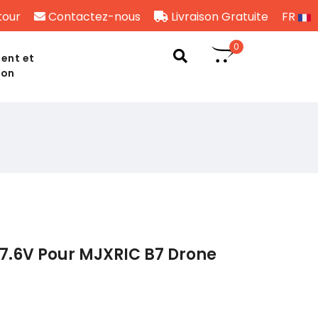
tour
Contactez-nous
Livraison Gratuite
FR
0
ent et
son
7.6V Pour MJXRIC B7 Drone