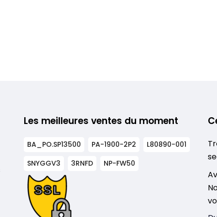
Les meilleures ventes du moment
C
Tr
BA_PO.SP13500
PA-1900-2P2
L80890-001
se
SNYGGV3
3RNFD
NP-FW50
s
Av
No
vo