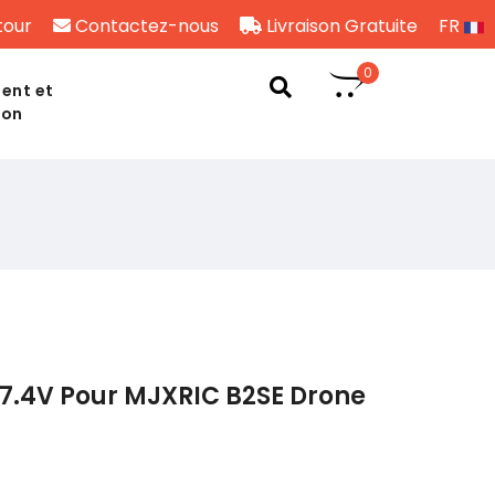
tour
Contactez-nous
Livraison Gratuite
FR
0
ent et
son
7.4V Pour MJXRIC B2SE Drone