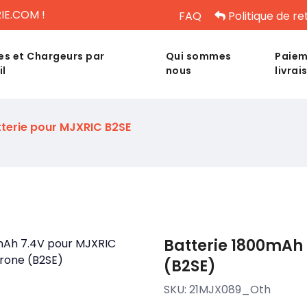
IE.COM !
FAQ
Politique de re
es et Chargeurs par
Qui sommes
Paiem
il
nous
livrai
tterie pour MJXRIC B2SE
Batterie 1800mAh 
(B2SE)
SKU:
21MJX089_Oth