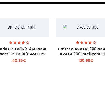
terie BP-GS1K0-4SH pour
Batterie AVATA-360 pou
neer BP-GS1K0-4SH FPV
AVATA 360 Intelligent Fl
40.35€
125.99€
Voir plus +
Voir plus +