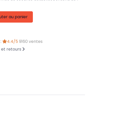
uter au panier
 :
4.4/5
9160 ventes
n et retours