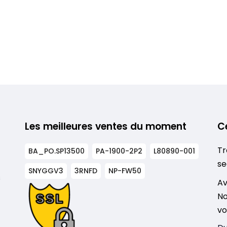
Les meilleures ventes du moment
C
Tr
BA_PO.SP13500
PA-1900-2P2
L80890-001
se
SNYGGV3
3RNFD
NP-FW50
s
Av
No
vo