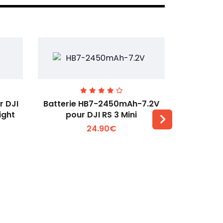
r DJI
Batterie HB7-2450mAh-7.2V
Batterie T
ight
pour DJI RS 3 Mini
350
24.90€
Voir plus +