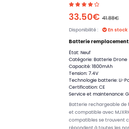
33.50€
41.88€
Disponibilité :
En stock
Batterie remplacement
État:
Neuf
Catégorie:
Batterie Drone
Capacité:
1800mAh
Tension:
7.4V
Technologie batterie:
Li-P
Certification:
CE
Service et maintenance:
G
Batterie rechargeable de 
et compatible avec MJXRI
compatibles se trouvent 
répondent à toutes les no