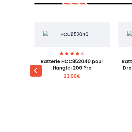
741-14.76
Batterie HCC852040 pour
Bat
, 4T, 4E
Hangfei 200 Pro
Dro
23.99€
 +
Voir plus +