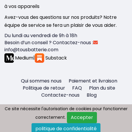
à vos appareils
Avez-vous des questions sur nos produits? Notre
équipe de service se fera un plaisir de vous aider.
Du lundi au vendredi de 9h à 18h
Besoin d’un conseil ? Contactez-nous :
info@tousbatterie.com
Medium
|
Substack
Qui sommes nous
Paiement et livraison
Politique de retour
FAQ
Plan du site
Contactez-nous
Blog
Ce site nécessite l'autorisation de cookies pour fonctionner
Ce site nécessite l'autorisation de cookies pour fonctionner
Accepter
Accepter
correctement.
correctement.
Copyright © 2026 - Tous droit réservés
politique de confidentialité
politique de confidentialité
Tousbatterie.com