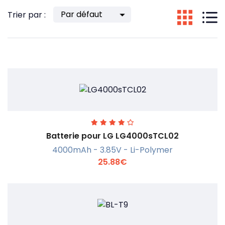
Trier par :
Batterie pour LG LG4000sTCL02
4000mAh - 3.85V - Li-Polymer
25.88€
En savoir +