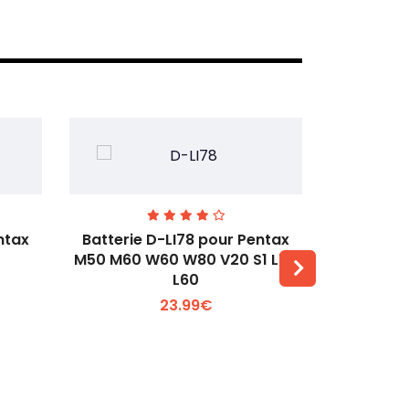
ntax
Batterie D-LI78 pour Pentax
Batterie
M50 M60 W60 W80 V20 S1 L50
Q2 Q3
L60
Voir plus +
23.99€