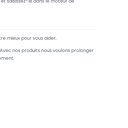
e et saisissez-le dans le moteur de
tre mieux pour vous aider.
. Avec nos produits nous voulons prolonger
nement.