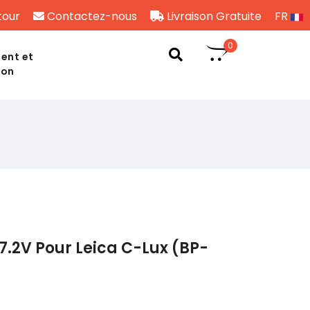
tour
Contactez-nous
Livraison Gratuite
FR
0
ent et
son
7.2V Pour Leica C-Lux (BP-