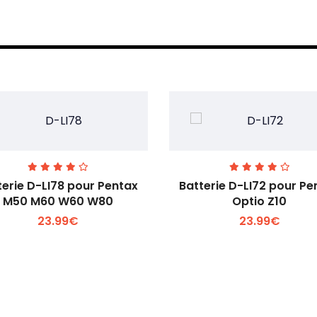
terie D-LI78 pour Pentax
Batterie D-LI72 pour Pe
M50 M60 W60 W80
Optio Z10
23.99€
23.99€
Voir plus +
Voir plus +