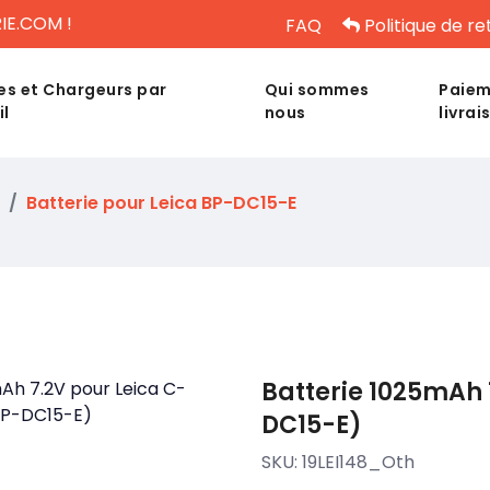
IE.COM !
FAQ
Politique de re
es et Chargeurs par
Qui sommes
Paiem
il
nous
livrai
Batterie pour Leica BP-DC15-E
Batterie 1025mAh 
DC15-E)
SKU:
19LEI148_Oth