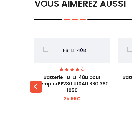
VOUS AIMEREZ AUSSI
00 pour
Batterie FB-LI-40B pour
Bat
60Li
Olympus FE280 U1040 330 360
1050
 +
Voir plus +
25.99€