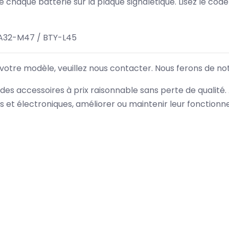
 de chaque batterie sur la plaque signalétique. Lisez le cod
A32-M47 / BTY-L45
 votre modèle, veuillez nous contacter. Nous ferons de no
des accessoires à prix raisonnable sans perte de qualité
es et électroniques, améliorer ou maintenir leur fonction