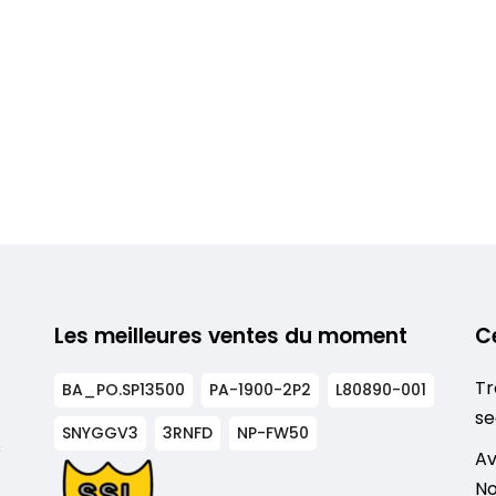
Les meilleures ventes du moment
C
Tr
BA_PO.SP13500
PA-1900-2P2
L80890-001
se
SNYGGV3
3RNFD
NP-FW50
s
Av
No