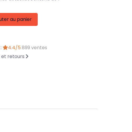
uter au panier
 :
4.4/5
899 ventes
n et retours