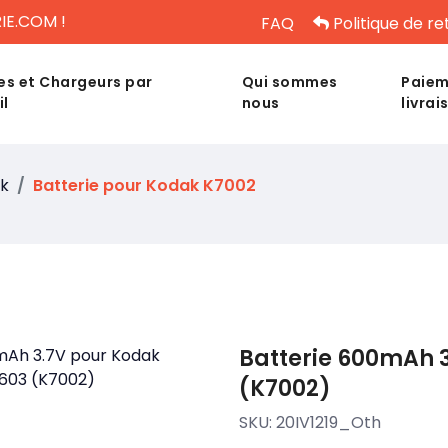
IE.COM !
FAQ
Politique de re
es et Chargeurs par
Qui sommes
Paiem
il
nous
livrai
k
Batterie pour Kodak K7002
Batterie 600mAh 
(K7002)
SKU:
20IV1219_Oth