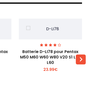
ntax
Batterie D-LI78 pour Pentax
Batterie
M50 M60 W60 W80 V20 S1 L50
Q2 Q3
L60
Voir plus +
23.99€