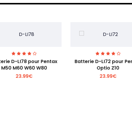
terie D-LI78 pour Pentax
Batterie D-LI72 pour Pe
M50 M60 W60 W80
Optio Z10
23.99€
23.99€
Voir plus +
Voir plus +