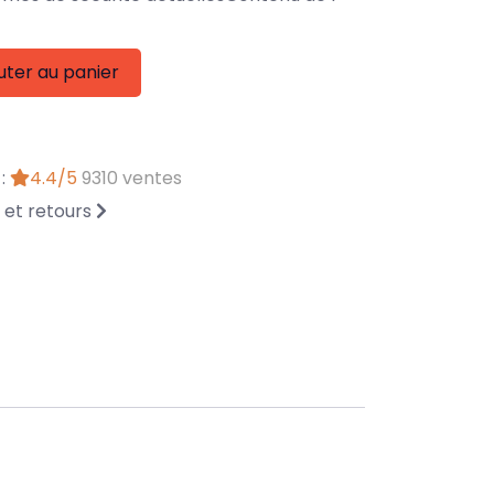
uter au panier
 :
4.4/5
9310 ventes
n et retours