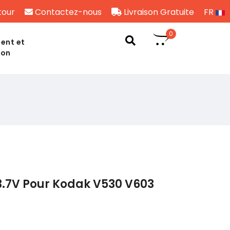
tour
Contactez-nous
Livraison Gratuite
FR
0
ent et
son
3.7V Pour Kodak V530 V603