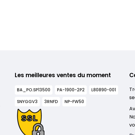
Les meilleures ventes du moment
C
Tr
BA_PO.SP13500
PA-1900-2P2
L80890-001
se
SNYGGV3
3RNFD
NP-FW50
s
Av
No
vo