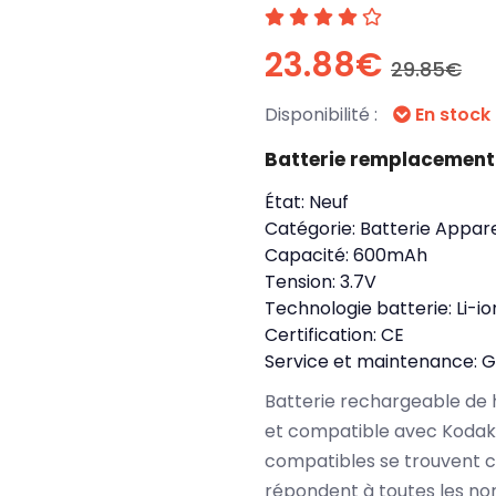
23.88€
29.85€
Disponibilité :
En stock
Batterie remplacement
État:
Neuf
Catégorie:
Batterie Appare
Capacité:
600mAh
Tension:
3.7V
Technologie batterie:
Li-io
Certification:
CE
Service et maintenance:
G
Batterie rechargeable de 
et compatible avec Kodak
compatibles se trouvent 
répondent à toutes les no