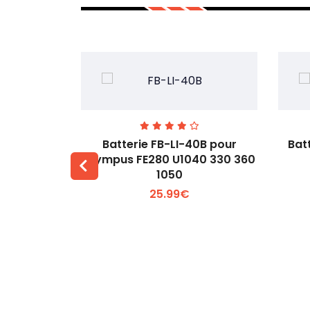
00 pour
Batterie FB-LI-40B pour
Bat
60Li
Olympus FE280 U1040 330 360
1050
 +
Voir plus +
25.99€