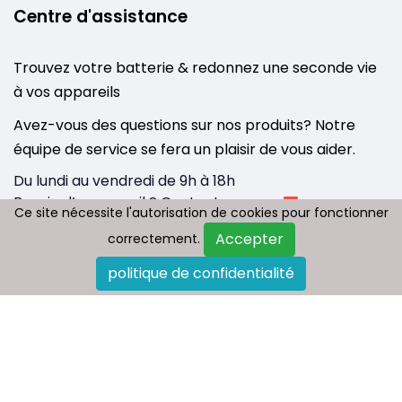
Centre d'assistance
Trouvez votre batterie & redonnez une seconde vie
à vos appareils
Avez-vous des questions sur nos produits? Notre
équipe de service se fera un plaisir de vous aider.
Du lundi au vendredi de 9h à 18h
Besoin d’un conseil ? Contactez-nous :
Ce site nécessite l'autorisation de cookies pour fonctionner
Ce site nécessite l'autorisation de cookies pour fonctionner
info@tousbatterie.com
Accepter
Accepter
correctement.
correctement.
Medium
|
Substack
politique de confidentialité
politique de confidentialité
Qui sommes nous
Paiement et livraison
Politique de retour
FAQ
Plan du site
Contactez-nous
Blog