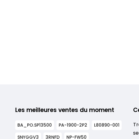
Les meilleures ventes du moment
C
Tr
BA_PO.SP13500
PA-1900-2P2
L80890-001
se
SNYGGV3
3RNFD
NP-FW50