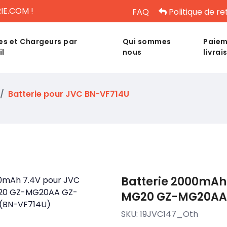
IE.COM !
FAQ
Politique de re
es et Chargeurs par
Qui sommes
Paiem
il
nous
livrai
Batterie pour JVC BN-VF714U
Batterie 2000mAh 
MG20 GZ-MG20AA 
SKU:
19JVC147_Oth