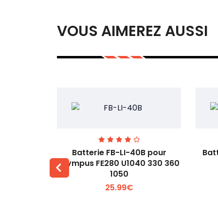
VOUS AIMEREZ AUSSI
00 pour
Batterie FB-LI-40B pour
Bat
60Li
Olympus FE280 U1040 330 360
1050
 +
Voir plus +
25.99€