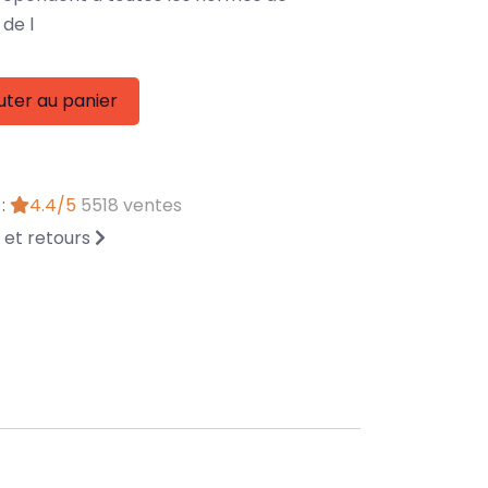
de l
uter au panier
 :
4.4/5
5518 ventes
n et retours