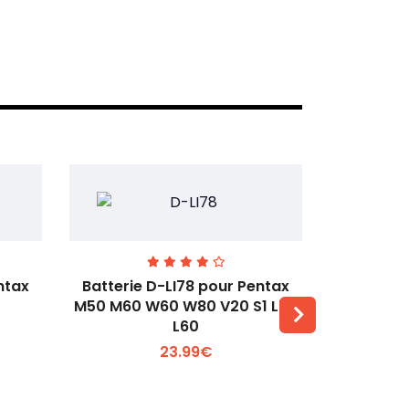
ntax
Batterie D-LI78 pour Pentax
Batterie
M50 M60 W60 W80 V20 S1 L50
Q2 Q3
L60
Voir plus +
23.99€