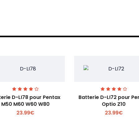
terie D-LI78 pour Pentax
Batterie D-LI72 pour Pe
M50 M60 W60 W80
Optio Z10
23.99€
23.99€
Voir plus +
Voir plus +