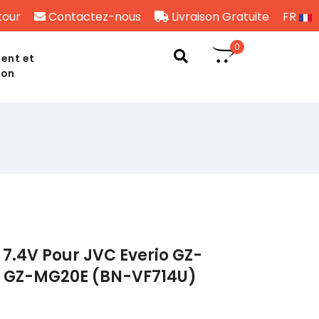
tour
Contactez-nous
Livraison Gratuite
FR
0
ent et
son
7.4V Pour JVC Everio GZ-
GZ-MG20E (BN-VF714U)