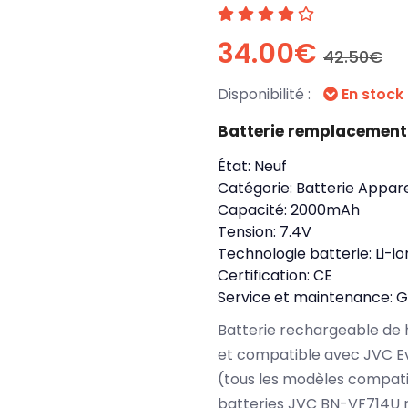
34.00€
42.50€
Disponibilité :
En stock
Batterie remplacement
État:
Neuf
Catégorie:
Batterie Appare
Capacité:
2000mAh
Tension:
7.4V
Technologie batterie:
Li-io
Certification:
CE
Service et maintenance:
G
Batterie rechargeable de 
et compatible avec JVC
(tous les modèles compati
batteries JVC BN-VF714U 