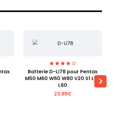
ntax
Batterie D-LI78 pour Pentax
Batterie
M50 M60 W60 W80 V20 S1 L50
Q2 Q3
L60
Voir plus +
23.99€