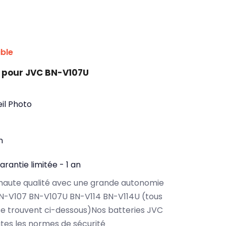
ible
 pour JVC BN-V107U
il Photo
n
arantie limitée - 1 an
haute qualité avec une grande autonomie
N-V107 BN-V107U BN-V114 BN-V114U (tous
e trouvent ci-dessous)Nos batteries JVC
es les normes de sécurité