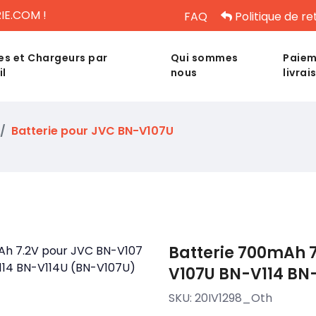
IE.COM !
FAQ
Politique de re
es et Chargeurs par
Qui sommes
Paiem
il
nous
livrai
Batterie pour JVC BN-V107U
Batterie 700mAh 
V107U BN-V114 BN
SKU:
20IV1298_Oth