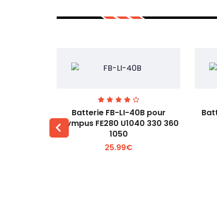
00 pour
Batterie FB-LI-40B pour
Bat
60Li
Olympus FE280 U1040 330 360
1050
 +
Voir plus +
25.99€