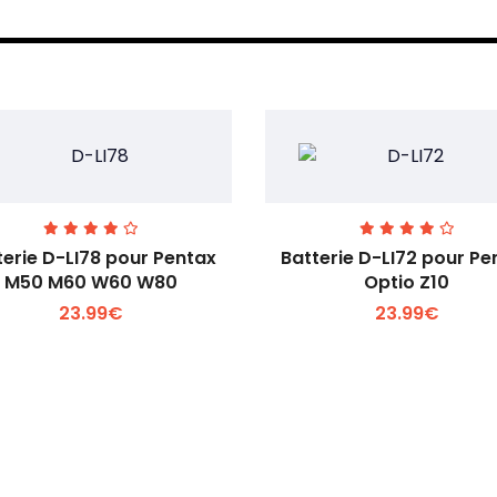
terie D-LI78 pour Pentax
Batterie D-LI72 pour Pe
M50 M60 W60 W80
Optio Z10
23.99€
23.99€
Voir plus +
Voir plus +