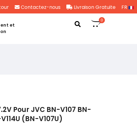
tour
Contactez-nous
Livraison Gratuite
FR
0
ent et
son
7.2V Pour JVC BN-V107 BN-
-V114U (BN-V107U)