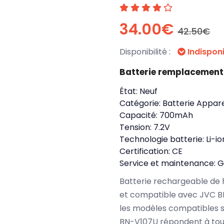
34.00€
42.50€
Disponibilité :
Indispon
Batterie remplacement
État:
Neuf
Catégorie:
Batterie Appare
Capacité:
700mAh
Tension:
7.2V
Technologie batterie:
Li-io
Certification:
CE
Service et maintenance:
G
Batterie rechargeable de 
et compatible avec JVC B
les modèles compatibles s
BN-V107U répondent à tout