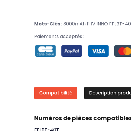
Mots-Clés :
3000mAh 11.1V
INNO
FFLBT-4
Paiements acceptés :
Compatibilité
Description produ
Numéros de pièces compatible
FFLBT-40T