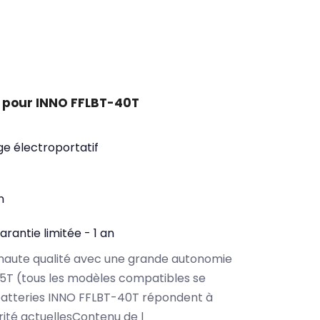
 pour INNO FFLBT-40T
ge électroportatif
n
arantie limitée - 1 an
haute qualité avec une grande autonomie
5T (tous les modèles compatibles se
batteries INNO FFLBT-40T répondent à
rité actuellesContenu de l