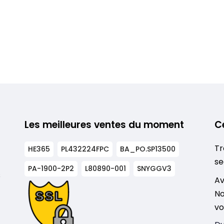
Les meilleures ventes du moment
C
Tr
HE365
PL432224FPC
BA_PO.SP13500
se
PA-1900-2P2
L80890-001
SNYGGV3
s
Av
No
vo