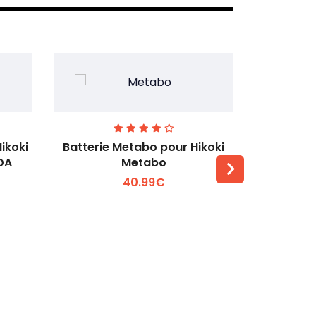
ikoki
Batterie Metabo pour Hikoki
Batterie 
DA
Metabo
40.99€
Voir plus +