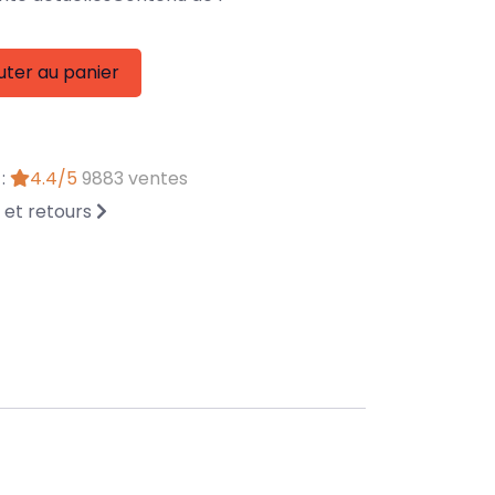
uter au panier
 :
4.4/5
9883 ventes
n et retours