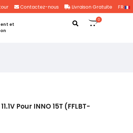
tour
Contactez-nous
Livraison Gratuite
FR
0
ent et
son
11.1V Pour INNO 15T (FFLBT-