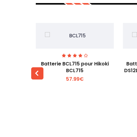
Milwaukee
Batterie BCL715 pour Hikoki
Batt
25 48-11-
BCL715
DS12
57.99€
 +
Voir plus +