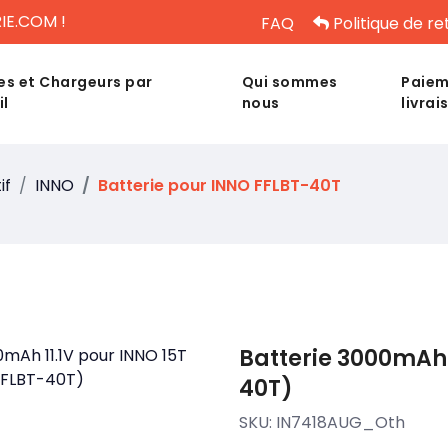
IE.COM !
FAQ
Politique de re
es et Chargeurs par
Qui sommes
Paiem
il
nous
livrai
if
INNO
Batterie pour INNO FFLBT-40T
Batterie 3000mAh 
40T)
SKU:
IN7418AUG_Oth