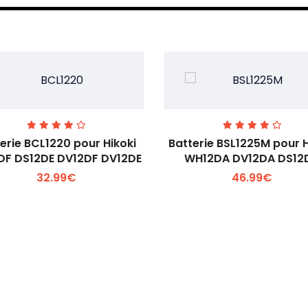
erie BCL1220 pour Hikoki
Batterie BSL1225M pour H
DF DS12DE DV12DF DV12DE
WH12DA DV12DA DS12
32.99€
46.99€
Voir plus +
Voir plus +