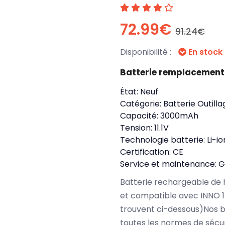
72.99€
91.24€
Disponibilité :
En stock
Batterie remplacement
État:
Neuf
Catégorie:
Batterie Outilla
Capacité:
3000mAh
Tension:
11.1V
Technologie batterie:
Li-io
Certification:
CE
Service et maintenance:
G
Batterie rechargeable de 
et compatible avec INNO 1
trouvent ci-dessous)Nos 
toutes les normes de sécu