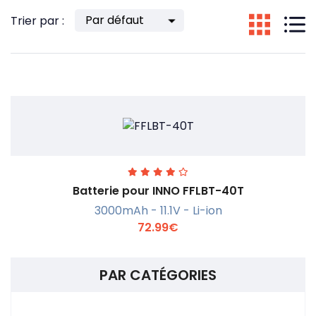
Trier par :
Batterie pour INNO FFLBT-40T
3000mAh - 11.1V - Li-ion
72.99€
PAR CATÉGORIES
En savoir +