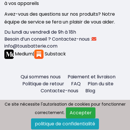
à vos appareils
Avez-vous des questions sur nos produits? Notre
équipe de service se fera un plaisir de vous aider.
Du lundi au vendredi de 9h à 18h
Besoin d’un conseil ? Contactez-nous :
info@tousbatterie.com
Medium
|
Substack
Qui sommes nous
Paiement et livraison
Politique de retour
FAQ
Plan du site
Contactez-nous
Blog
Ce site nécessite l'autorisation de cookies pour fonctionner
Ce site nécessite l'autorisation de cookies pour fonctionner
Accepter
Accepter
correctement.
correctement.
Copyright © 2026 - Tous droit réservés
politique de confidentialité
politique de confidentialité
Tousbatterie.com