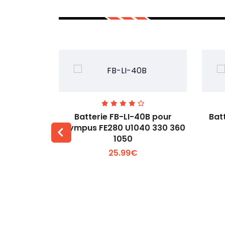
00 pour
Batterie FB-LI-40B pour
Bat
60Li
Olympus FE280 U1040 330 360
1050
 +
Voir plus +
25.99€