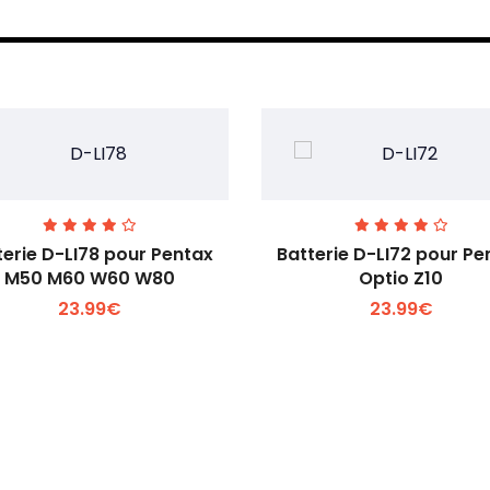
terie D-LI78 pour Pentax
Batterie D-LI72 pour Pe
M50 M60 W60 W80
Optio Z10
23.99€
23.99€
Voir plus +
Voir plus +