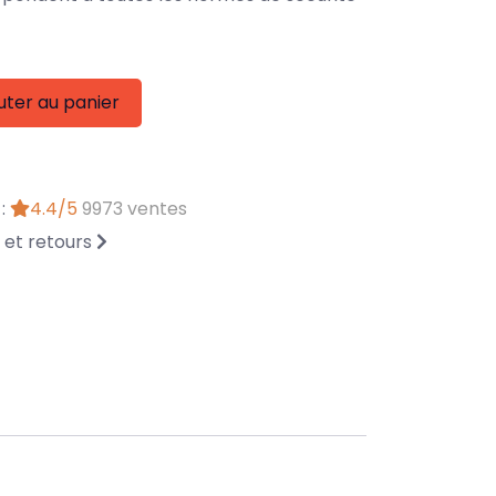
uter au panier
 :
4.4/5
9973 ventes
n et retours