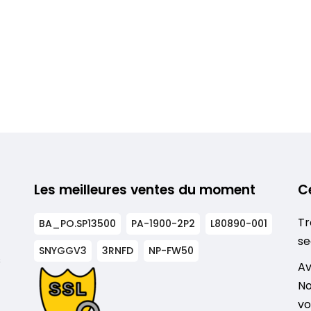
Les meilleures ventes du moment
C
Tr
BA_PO.SP13500
PA-1900-2P2
L80890-001
se
SNYGGV3
3RNFD
NP-FW50
s
Av
No
vo