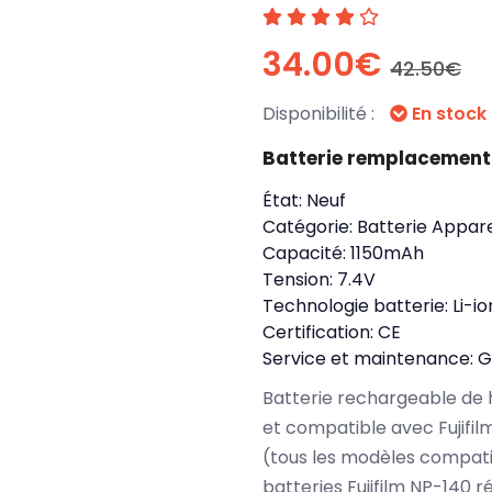
34.00€
42.50€
Disponibilité :
En stock
Batterie remplacement 
État:
Neuf
Catégorie:
Batterie Appare
Capacité:
1150mAh
Tension:
7.4V
Technologie batterie:
Li-io
Certification:
CE
Service et maintenance:
G
Batterie rechargeable de 
et compatible avec Fujifi
(tous les modèles compati
batteries Fujifilm NP-140 