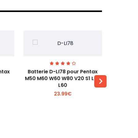
ntax
Batterie D-LI78 pour Pentax
Batterie
M50 M60 W60 W80 V20 S1 L50
Q2 Q3
L60
Voir plus +
23.99€