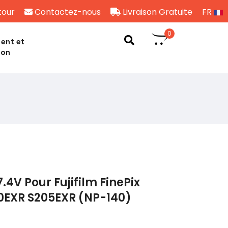
tour
Contactez-nous
Livraison Gratuite
FR
0
ent et
son
.4V Pour Fujifilm FinePix
0EXR S205EXR (NP-140)