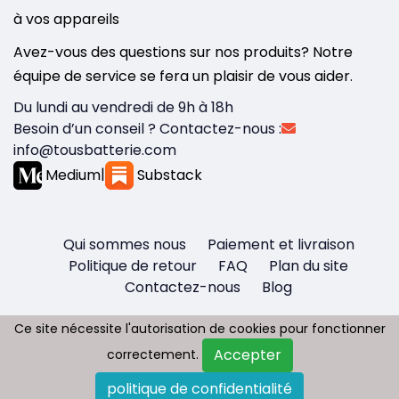
à vos appareils
Avez-vous des questions sur nos produits? Notre
équipe de service se fera un plaisir de vous aider.
Du lundi au vendredi de 9h à 18h
Besoin d’un conseil ? Contactez-nous :
info@tousbatterie.com
Medium
|
Substack
Qui sommes nous
Paiement et livraison
Politique de retour
FAQ
Plan du site
Contactez-nous
Blog
Ce site nécessite l'autorisation de cookies pour fonctionner
Ce site nécessite l'autorisation de cookies pour fonctionner
Accepter
Accepter
correctement.
correctement.
Copyright © 2026 - Tous droit réservés
politique de confidentialité
politique de confidentialité
Tousbatterie.com