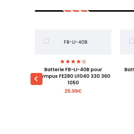
00 pour
Batterie FB-LI-40B pour
Bat
60Li
Olympus FE280 U1040 330 360
1050
 +
Voir plus +
25.99€