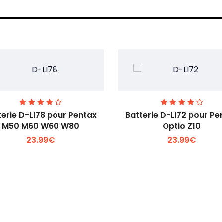
terie D-LI78 pour Pentax
Batterie D-LI72 pour Pe
M50 M60 W60 W80
Optio Z10
23.99€
23.99€
Voir plus +
Voir plus +