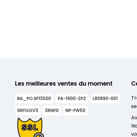
Les meilleures ventes du moment
C
Tr
BA_PO.SP13500
PA-1900-2P2
L80890-001
se
SNYGGV3
3RNFD
NP-FW50
s
Av
No
vo