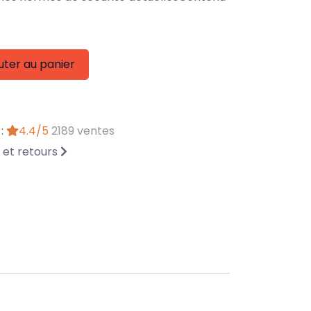
uter au panier
 :
4.4/5
2189 ventes
n et retours