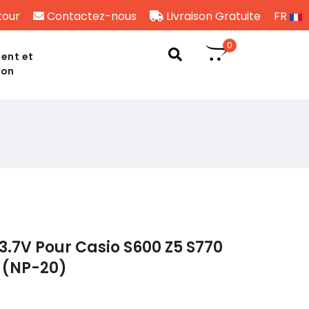
tour
Contactez-nous
Livraison Gratuite
FR
0
ent et
son
3.7V Pour Casio S600 Z5 S770
 (NP-20)