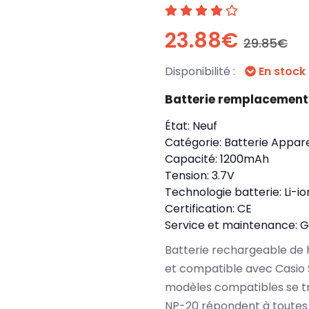
23.88€
29.85€
Disponibilité :
En stock
Batterie remplacement
État:
Neuf
Catégorie:
Batterie Appare
Capacité:
1200mAh
Tension:
3.7V
Technologie batterie:
Li-io
Certification:
CE
Service et maintenance:
G
Batterie rechargeable de 
et compatible avec Casio 
modèles compatibles se tr
NP-20 répondent à toutes 