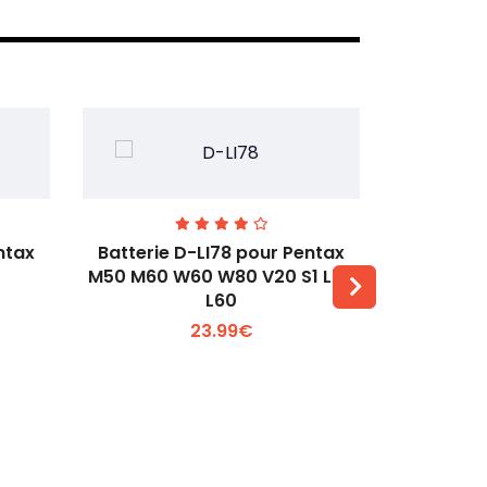
ntax
Batterie D-LI78 pour Pentax
Batterie
M50 M60 W60 W80 V20 S1 L50
Q2 Q3
L60
Voir plus +
23.99€