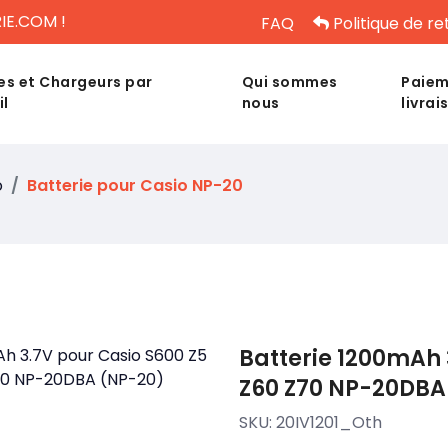
IE.COM !
FAQ
Politique de re
es et Chargeurs par
Qui sommes
Paiem
il
nous
livrai
o
Batterie pour Casio NP-20
Batterie 1200mAh 
Z60 Z70 NP-20DBA
SKU:
20IV1201_Oth