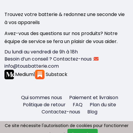
Trouvez votre batterie & redonnez une seconde vie
à vos appareils
Avez-vous des questions sur nos produits? Notre
équipe de service se fera un plaisir de vous aider.
Du lundi au vendredi de 9h à 18h
Besoin d’un conseil ? Contactez-nous :
info@tousbatterie.com
Medium
|
Substack
Qui sommes nous
Paiement et livraison
Politique de retour
FAQ
Plan du site
Contactez-nous
Blog
Ce site nécessite l'autorisation de cookies pour fonctionner
Ce site nécessite l'autorisation de cookies pour fonctionner