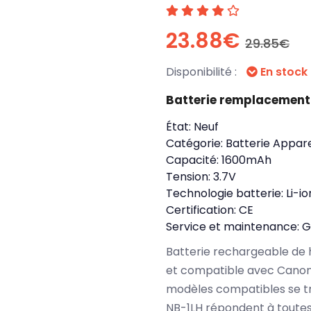
23.88€
29.85€
Disponibilité :
En stock
Batterie remplacement
État:
Neuf
Catégorie:
Batterie Appare
Capacité:
1600mAh
Tension:
3.7V
Technologie batterie:
Li-io
Certification:
CE
Service et maintenance:
G
Batterie rechargeable de 
et compatible avec Canon 
modèles compatibles se t
NB-1LH répondent à toutes