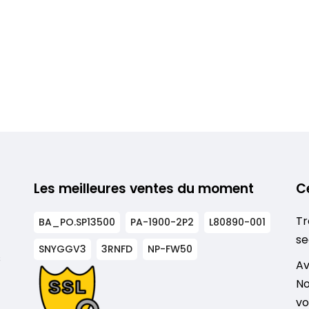
Les meilleures ventes du moment
C
Tr
BA_PO.SP13500
PA-1900-2P2
L80890-001
se
SNYGGV3
3RNFD
NP-FW50
s
Av
No
vo