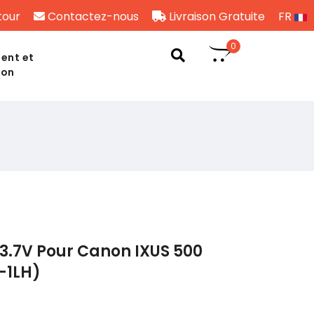
tour
Contactez-nous
Livraison Gratuite
FR
0
ent et
son
3.7V Pour Canon IXUS 500
-1LH)