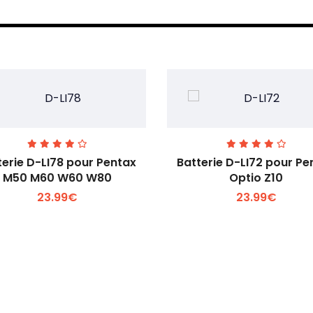
terie D-LI78 pour Pentax
Batterie D-LI72 pour Pe
M50 M60 W60 W80
Optio Z10
23.99€
23.99€
Voir plus +
Voir plus +