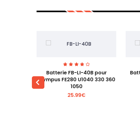
00 pour
Batterie FB-LI-40B pour
Bat
60Li
Olympus FE280 U1040 330 360
1050
 +
Voir plus +
25.99€