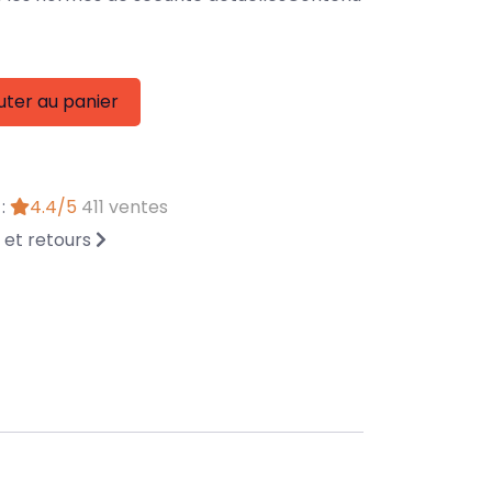
uter au panier
 :
4.4/5
411 ventes
n et retours