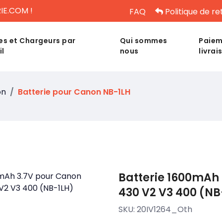
IE.COM !
FAQ
Politique de re
es et Chargeurs par
Qui sommes
Paiem
il
nous
livrai
on
Batterie pour Canon NB-1LH
Batterie 1600mAh 
430 V2 V3 400 (NB
SKU:
20IV1264_Oth