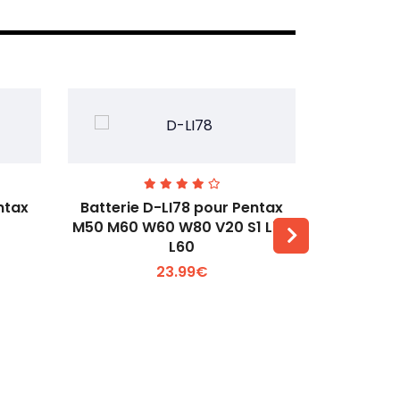
ntax
Batterie D-LI78 pour Pentax
Batterie
M50 M60 W60 W80 V20 S1 L50
Q2 Q3
L60
Voir plus +
23.99€