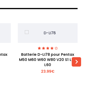
ntax
Batterie D-LI78 pour Pentax
Batterie
M50 M60 W60 W80 V20 S1 L50
Q2 Q3
L60
Voir plus +
23.99€