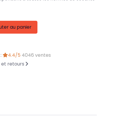
uter au panier
 :
4.4/5
4046 ventes
n et retours