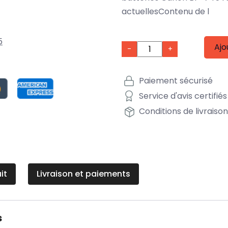
actuellesContenu de l
5
Ajo
-
+
Paiement sécurisé
Service d'avis certifiés
Conditions de livraiso
it
Livraison et paiements
s