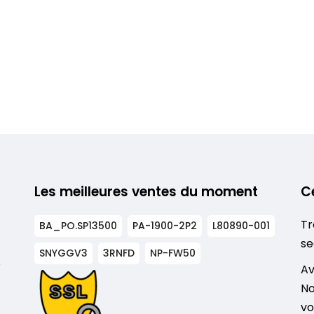
Les meilleures ventes du moment
C
Tr
BA_PO.SP13500
PA-1900-2P2
L80890-001
se
SNYGGV3
3RNFD
NP-FW50
s
Av
No
vo