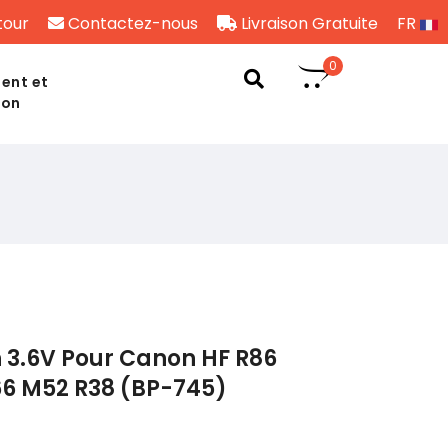
tour
Contactez-nous
Livraison Gratuite
FR
0
ent et
son
 3.6V Pour Canon HF R86
66 M52 R38 (BP-745)