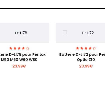
terie D-LI78 pour Pentax
Batterie D-LI72 pour Pe
M50 M60 W60 W80
Optio Z10
23.99€
23.99€
Voir plus +
Voir plus +