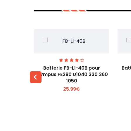
00 pour
Batterie FB-LI-40B pour
Bat
60Li
Olympus FE280 U1040 330 360
1050
 +
Voir plus +
25.99€