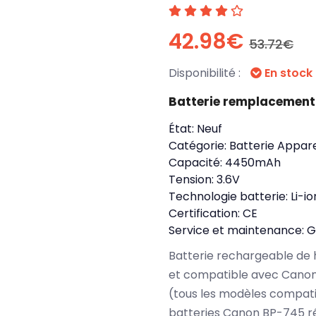
42.98€
53.72€
Disponibilité :
En stock
Batterie remplacement
État:
Neuf
Catégorie:
Batterie Appare
Capacité:
4450mAh
Tension:
3.6V
Technologie batterie:
Li-io
Certification:
CE
Service et maintenance:
G
Batterie rechargeable de 
et compatible avec Cano
(tous les modèles compati
batteries Canon BP-745 ré