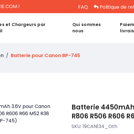
IE.COM !
FAQ
Politique de re
es et Chargeurs par
Qui sommes
Paiem
il
nous
livrai
on
Batterie pour Canon BP-745
Batterie 4450mAh
R806 R506 R606 R
SKU:
19CAN134_Oth