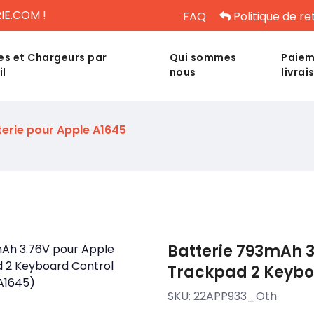
IE.COM !
FAQ
Politique de re
es et Chargeurs par
Qui sommes
Paiem
il
nous
livrai
terie pour Apple A1645
Batterie 793mAh 
Trackpad 2 Keybo
SKU:
22APP933_Oth