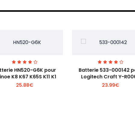
tterie HN520-G6K pour
Batterie 533-000142 p
inoe K8 K67 K65S K11 K1
Logitech Craft Y-R00
25.88€
23.99€
Voir plus +
Voir plus +