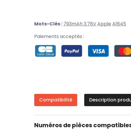
Mots-Clés :
793mAh 3.76V
Apple
A1645
Paiements acceptés :
Compatibilité
Description produ
Numéros de pièces compatible