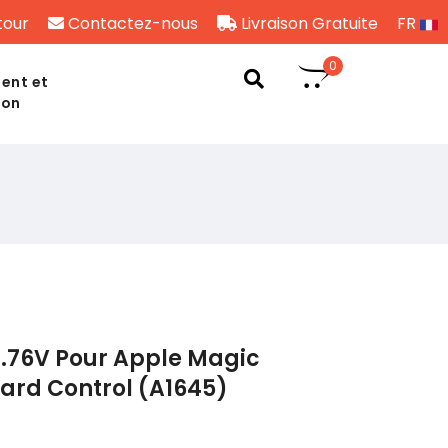
tour
Contactez-nous
Livraison Gratuite
FR
0
ent et
son
3.76V Pour Apple Magic
ard Control (A1645)