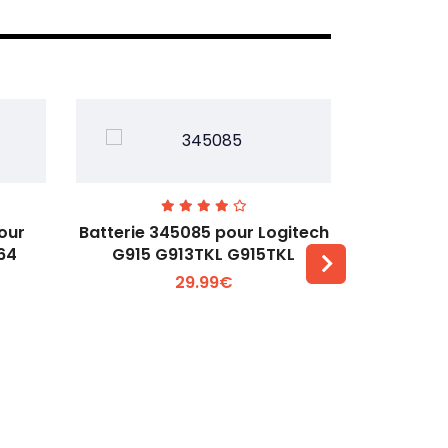
our
Batterie 345085 pour Logitech
Batterie
64
G915 G913TKL G915TKL
T3300
29.99€
Voir plus +