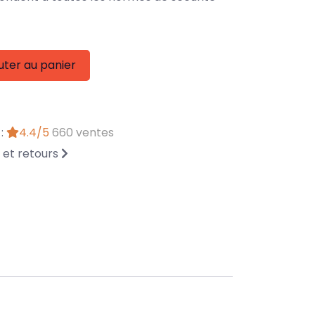
uter au panier
 :
4.4/5
660 ventes
n et retours