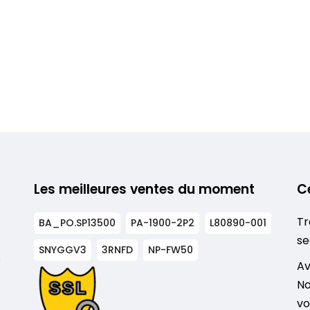
Les meilleures ventes du moment
C
Tr
BA_PO.SP13500
PA-1900-2P2
L80890-001
se
SNYGGV3
3RNFD
NP-FW50
s
Av
No
vo