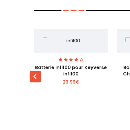
ur Nokia
Batterie infi100 pour Keyverse
Ba
ard SU-42
infi100
Ch
23.99€
 +
Voir plus +